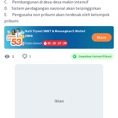
C. Pembangunan di desa-desa makin intensif
D. Sistem perdagangan nasional akan terpinggirkan
E. Pengusaha non pribumi akan terdesak oleh kelompok
pribumi
Ikuti Tryout SNBT & Menangkan E-Wallet
100rb
Klaim
Habis dalam
01
:
15
:
17
:
39
1
1
Jawaban terverifikasi
Iklan