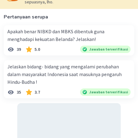
sepuasnya, lho.
Sastroamijoyo I untuk memajukan pengusaha lokal yang
bekerjasama dengan pengusaha non-lokal (China).
Namun, dalam praktiknya sistem ini gagal karena
Pertanyaan serupa
pengusaha lokal kurang piawai memanfaatkan kredit
yang diberikan pemerintah.
Apakah benar NIBKD dan MBKS dibentuk guna
menghadapi kekuatan Belanda? Jelaskan!
Dengan demikian, Jawabannya adalah A. Ekonomi
naaional dan pengusaha swasta nasional juga akan maju.
39
5.0
Jawaban terverifikasi
·
0.0
(
0
)
Balas
Beri Rating
Jelaskan bidang- bidang yang mengalami perubahan
dalam masyarakat Indonesia saat masuknya pengaruh
Hindu-Budha !
35
3.7
Jawaban terverifikasi
Iklan