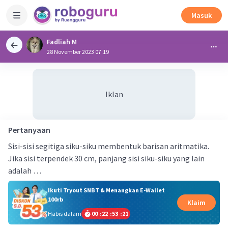
Masuk
Fadliah M
28 November 2023 07:19
Iklan
Pertanyaan
Sisi-sisi segitiga siku-siku membentuk barisan aritmatika.
Jika sisi terpendek 30 cm, panjang sisi siku-siku yang lain
adalah …
Ikuti Tryout SNBT & Menangkan E-Wallet
100rb
Klaim
Habis dalam
00
:
22
:
53
:
20