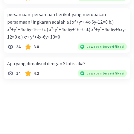
persamaan-persamaan berikut yang merupakan
persamaan lingkaran adalah a.) x²+y²+4x-6y-12=0 b.)
x²+y²+4x-6y-16=0 c.) x²-y²+4x-6y+16=0 d.) x²+y²+4x-6y+5xy-
12=0 e.) x²+y²+4x-6y+13=0
34
3.0
Jawaban terverifikasi
Apa yang dimaksud dengan Statistika?
14
4.2
Jawaban terverifikasi