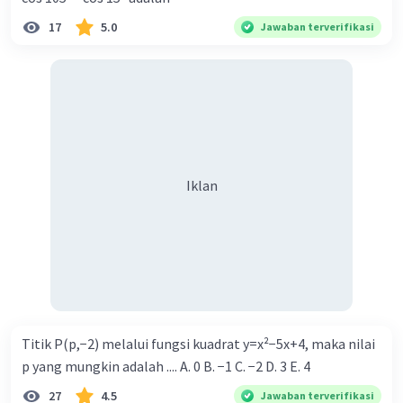
17
5.0
Jawaban terverifikasi
Iklan
Iklan
Titik P(p,−2) melalui fungsi kuadrat y=x²−5x+4, maka nilai
p yang mungkin adalah .... A. 0 B. −1 C. −2 D. 3 E. 4
27
4.5
Jawaban terverifikasi