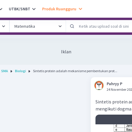
UTBK/SNBT
Produk Ruangguru
Iklan
SMA
Biologi
Sintetis protein adalah mekanisme pembentukan prot...
Pahryy P
24 November 202
Sintetis protein 
mengikuti dogma 