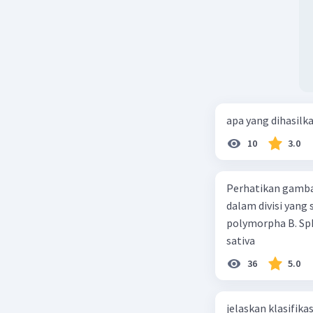
Dengan de
(mRNA) se
mengguna
polipepti
Beri R
apa yang dihasilk
10
3.0
Perhatikan gamba
dalam divisi yang
polymorpha B. Sph
sativa
36
5.0
jelaskan klasifikas