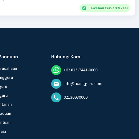
Jawaban terverifikasi
Panduan
Hubungi Kami
erusahaan
+62 815-7441-0000
angguru
info@ruangguru.com
guru
guru
02130930000
ntanan
gaduan
entuan
vasi