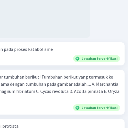
mikian, tahapan transkripsi menghasilkan molekul RNA
bagai salinan dari DNA, dan tahapan translasi
kan informasi di dalam mRNA untuk membentuk rantai
da atau protein di ribosom.
·
0.0
(
0
)
Balas
ating
an pada proses katabolisme
Jawaban terverifikasi
r tumbuhan berikut! Tumbuhan berikut yang termasuk ke
 sama dengan tumbuhan pada gambar adalah .... A. Marchantia
Iklan
agnum fibriatum C. Cycas revoluta D. Azolla pinnata E. Oryza
Jawaban terverifikasi
i protista