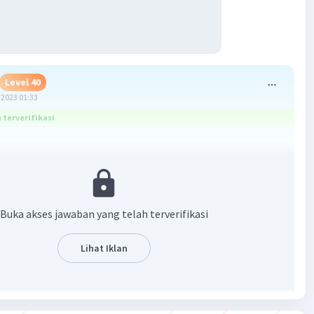
Level 40
2023 01:33
terverifikasi
dalah dua tahapan sintesis protein secara berurutan yang
i dogma biologi
DNA-RNA-protein
:
si:
Buka akses jawaban yang telah terverifikasi
ripsi adalah proses di mana informasi genetik dari DNA
Lihat Iklan
 menjadi molekul RNA. Ini terjadi di dalam inti sel pada
ariotik.
ah-langkah: