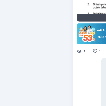
Ikuti T
Habis d
1
1