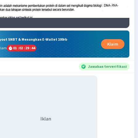
ryout SNBT & Menangkan E-Wallet 100rb
Klaim
alam
01
:
02
:
29
:
44
Jawaban terverifikasi
Iklan