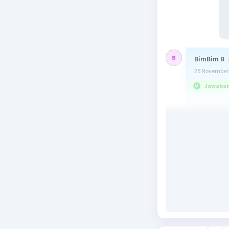
BimBim B
25 November 
Jawaban 
Berikut a
mengikut
Transkrip
Transk
disalin
sel euk
Langk