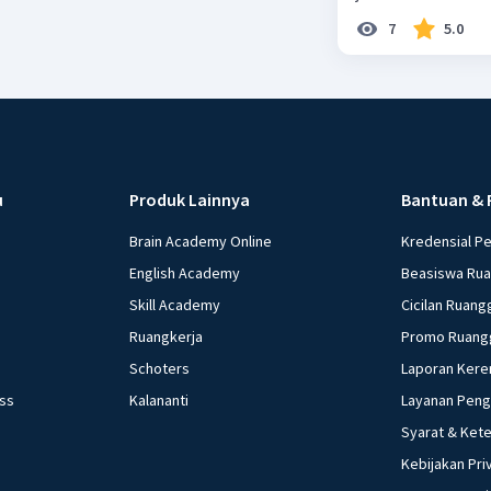
7
5.0
u
Produk Lainnya
Bantuan & 
Brain Academy Online
Kredensial P
English Academy
Beasiswa Ru
Skill Academy
Cicilan Ruang
Ruangkerja
Promo Ruang
Schoters
Laporan Kere
ess
Kalananti
Layanan Pen
Syarat & Ket
Kebijakan Pri