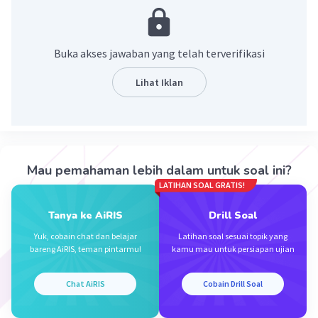
Buka akses jawaban yang telah terverifikasi
Lihat Iklan
·
1.0
(
1
)
Balas
Beri Rating
Mau pemahaman lebih dalam untuk soal ini?
M T
Level 1
LATIHAN SOAL GRATIS!
27 Februari 2024 13:03
Tanya ke AiRIS
Drill Soal
Bg
Yuk, cobain chat dan belajar
Latihan soal sesuai topik yang
Iklan
bareng AiRIS, teman pintarmu!
kamu mau untuk persiapan ujian
·
0.0
(
0
)
Balas
Beri Rating
Chat AiRIS
Cobain Drill Soal