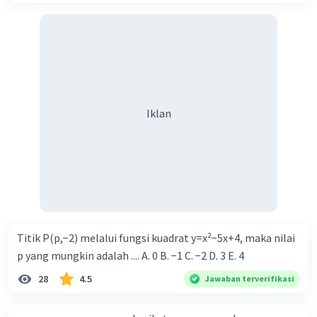
Iklan
Titik P(p,−2) melalui fungsi kuadrat y=x²−5x+4, maka nilai
p yang mungkin adalah .... A. 0 B. −1 C. −2 D. 3 E. 4
28
4.5
Jawaban terverifikasi