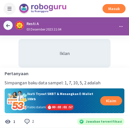
Masuk
Resti A
03 Desember 2023 21:04
Iklan
Pertanyaan
Simpangan baku data sampel: 1, 7, 10, 5, 2 adalah
Ikuti Tryout SNBT & Menangkan E-Wallet
100rb
Klaim
Habis dalam
00
:
03
:
01
:
56
2
1
Jawaban terverifikasi