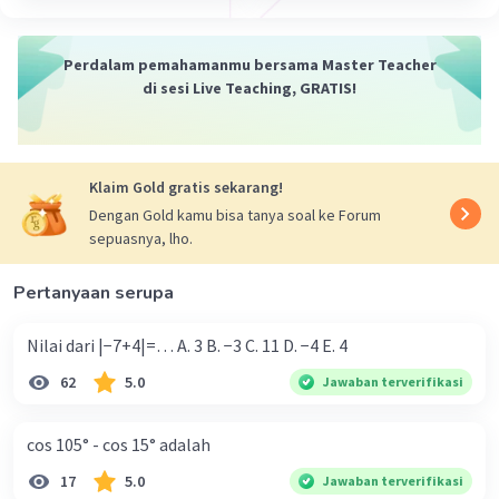
Perdalam pemahamanmu bersama Master Teacher
di sesi Live Teaching, GRATIS!
Klaim Gold gratis sekarang!
Dengan Gold kamu bisa tanya soal ke Forum
sepuasnya, lho.
Pertanyaan serupa
Nilai dari |−7+4|=… A. 3 B. −3 C. 11 D. −4 E. 4
62
5.0
Jawaban terverifikasi
cos 105° - cos 15° adalah
17
5.0
Jawaban terverifikasi