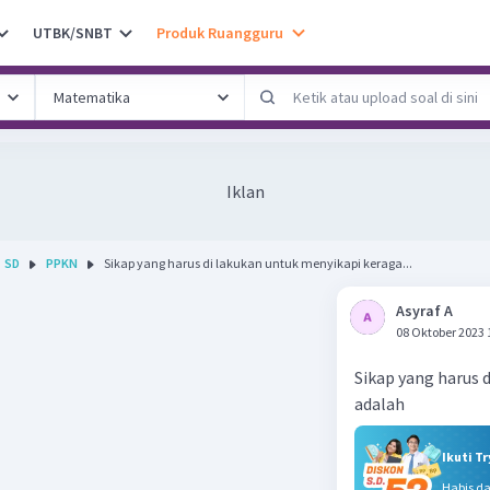
UTBK/SNBT
Produk Ruangguru
Iklan
SD
PPKN
Sikap yang harus di lakukan untuk menyikapi keraga...
Asyraf A
08 Oktober 2023 
Sikap yang harus 
adalah
Ikuti T
Habis d