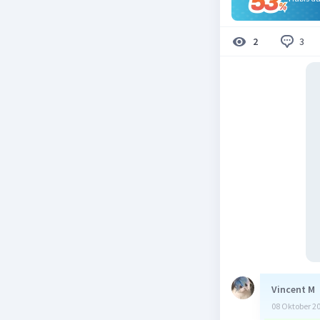
3
2
Vincent M
08 Oktober 2