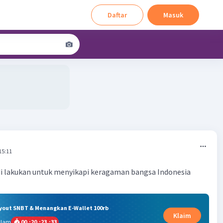
Daftar
Masuk
15:11
di lakukan untuk menyikapi keragaman bangsa Indonesia
ryout SNBT & Menangkan E-Wallet 100rb
Klaim
alam
00
:
20
:
23
:
33