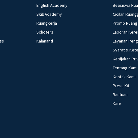
Jadilah t
English Academy
Beasiswa Ru
Skill Academy
Cicilan Ruang
9. Edukasi
Ruangkerja
Promo Ruang
Teruslah 
Schoters
Laporan Kere
10. Memb
ess
Kalananti
Layanan Pen
Dukung u
Syarat & Ket
dalam ke
Kebijakan Pri
Tentang Kami
Jadi, sik
Kontak Kami
Indonesi
menghinda
Press Kit
dengan ba
Bantuan
kebijakan 
Karir
Beri R
Akhtar A