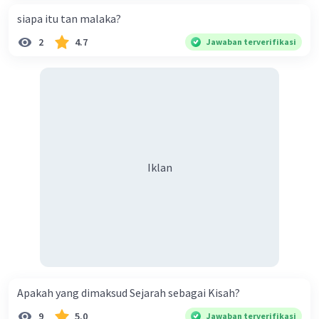
siapa itu tan malaka?
·
5.0
(
1
)
Balas
Beri Rating
2
4.7
Jawaban terverifikasi
Iklan
Apakah yang dimaksud Sejarah sebagai Kisah?
9
5.0
Jawaban terverifikasi