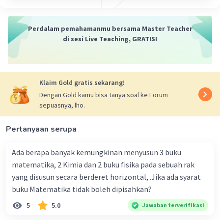
07 April 2024 02:45
Jawaban terverifikasi
Perdalam pemahamanmu bersama Master Teacher
di sesi Live Teaching, GRATIS!
Raja yang dianggap membawa kesuksesan bagi
Iklan
Kerajaan Bali adalah Raja Udayana Warmadewa.
Ia dikenal sebagai salah satu raja terkenal dalam
sejarah Bali yang memimpin pada abad ke-10
Klaim Gold gratis sekarang!
Masehi. Raja Udayana Warmadewa dianggap
Dengan Gold kamu bisa tanya soal ke Forum
sebagai sosok yang bijaksana dan memiliki
sepuasnya, lho.
keberhasilan dalam menjaga stabilitas politik,
memperluas wilayah, serta mendorong
Pertanyaan serupa
perkembangan kebudayaan dan agama Hindu di
Bali. Kontribusinya terhadap kemakmuran dan
Ada berapa banyak kemungkinan menyusun 3 buku
kejayaan Kerajaan Bali membuatnya dihormati
matematika, 2 Kimia dan 2 buku fisika pada sebuah rak
dan diingat dalam sejarah Bali.
yang disusun secara berderet horizontal, .Jika ada syarat
buku Matematika tidak boleh dipisahkan?
5
5.0
Jawaban terverifikasi