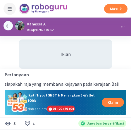
Masuk
Vanessa A
06 April 2024 07:02
Iklan
Pertanyaan
siapakah raja yang membawa kejayaan pada kerajaan Bali
Ikuti Tryout SNBT & Menangkan E-Wallet
100rb
Klaim
Habis dalam
01
:
20
:
49
:
04
2
3
Jawaban terverifikasi