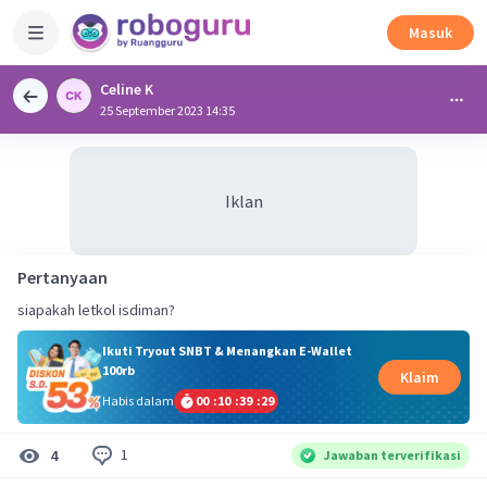
Masuk
Celine K
25 September 2023 14:35
Iklan
Pertanyaan
siapakah letkol isdiman?
Ikuti Tryout SNBT & Menangkan E-Wallet
100rb
Klaim
Habis dalam
00
:
10
:
39
:
29
1
4
Jawaban terverifikasi