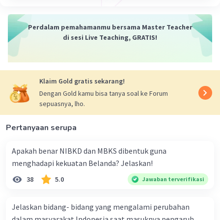
Letkol Isdiman adalah salah satu dari banyak pejuang
yang berjuang keras untuk kemerdekaan Indonesia
Perdalam pemahamanmu bersama Master Teacher
selama periode Revolusi Nasional. Namun, informasi
di sesi Live Teaching, GRATIS!
lebih lanjut tentang biografinya mungkin terbatas
karena keterbatasan sumber-sumber sejarah yang
tersedia. Meskipun begitu, jasanya dalam perjuangan
kemerdekaan Indonesia tetap dihargai oleh bangsa
Klaim Gold gratis sekarang!
Indonesia.
Dengan Gold kamu bisa tanya soal ke Forum
sepuasnya, lho.
·
0.0
(
0
)
Balas
Beri Rating
Pertanyaan serupa
Apakah benar NIBKD dan MBKS dibentuk guna
menghadapi kekuatan Belanda? Jelaskan!
38
5.0
Jawaban terverifikasi
Iklan
Jelaskan bidang- bidang yang mengalami perubahan
dalam masyarakat Indonesia saat masuknya pengaruh