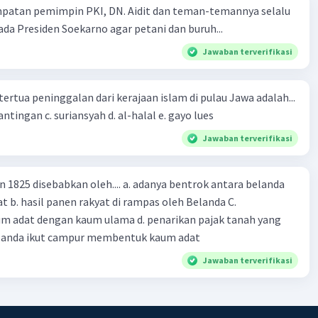
mpatan pemimpin PKI, DN. Aidit dan teman-temannya selalu
a Presiden Soekarno agar petani dan buruh...
Jawaban terverifikasi
tertua peninggalan dari kerajaan islam di pulau Jawa adalah...
a. tua palopo b. mantingan c. suriansyah d. al-halal e. gayo lues
Jawaban terverifikasi
n 1825 disebabkan oleh.... a. adanya bentrok antara belanda
 b. hasil panen rakyat di rampas oleh Belanda C.
m adat dengan kaum ulama d. penarikan pajak tanah yang
Belanda ikut campur membentuk kaum adat
Jawaban terverifikasi