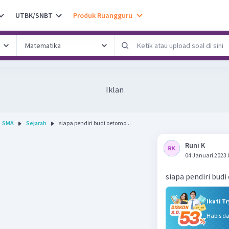
UTBK/SNBT
Produk Ruangguru
Iklan
SMA
Sejarah
siapa pendiri budi oetomo...
Runi K
04 Januari 2023 
siapa pendiri bud
Ikuti T
Habis d