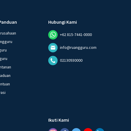
Panduan
Hubungi Kami
erusahaan
+62 815-7441-0000
angguru
info@ruangguru.com
guru
guru
02130930000
ntanan
gaduan
entuan
vasi
Ikuti Kami