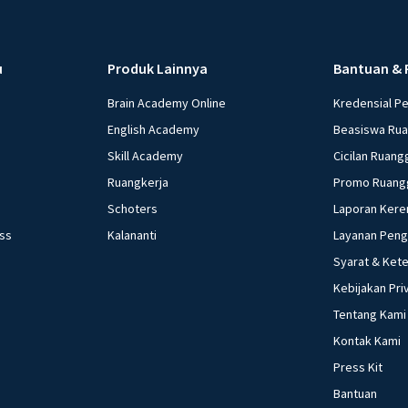
u
Produk Lainnya
Bantuan & 
Brain Academy Online
Kredensial P
English Academy
Beasiswa Ru
Skill Academy
Cicilan Ruang
Ruangkerja
Promo Ruang
Schoters
Laporan Kere
ess
Kalananti
Layanan Pen
Syarat & Ket
Kebijakan Pri
Tentang Kami
Kontak Kami
Press Kit
Bantuan