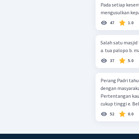
Pada setiap kese
mengusulkan kepad
47
1.0
Salah satu masjid 
37
5.0
Perang Padri tahu
dengan masyarakat
Pertentangan kau
cukup tinggi e. 
52
0.0