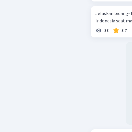
Jawaban 
Jelaskan bidang-
Budi Utom
Indonesia saat m
organisas
School to
38
3.7
Goenawan 
Organisas
Beri R