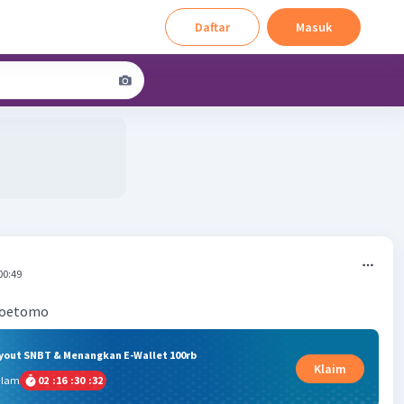
Daftar
Masuk
00:49
i oetomo
ryout SNBT & Menangkan E-Wallet 100rb
Klaim
alam
02
:
16
:
30
:
31