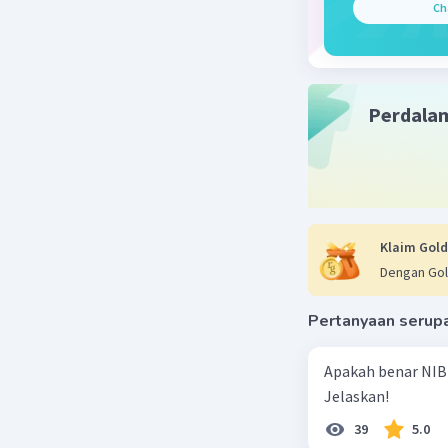
Ch
Budi Uto
beberapa
Artsen).
T
Soetomo,
Perdala
Mangoen
Jakarta.
Adapun t
bangsa ya
bidang so
keanggo
Klaim Gold
Madura. N
Dengan Gol
Pertanyaan serup
Beri R
Apakah benar NIB
Jelaskan!
Lucy A
05 Januari 2
39
5.0