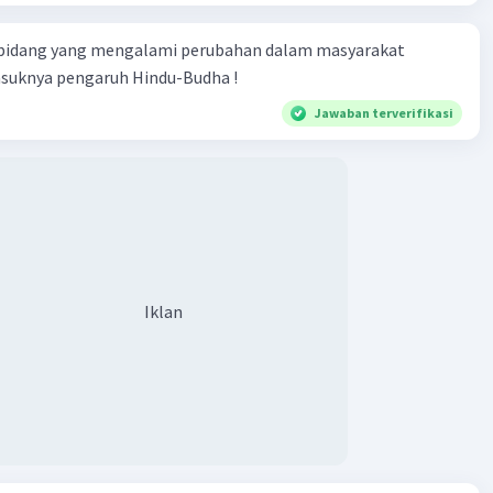
terverifikasi
 bidang yang mengalami perubahan dalam masyarakat
o (dalam ejaan van Ophuijsen: Boedi Oetomo) adalah
Iklan
asuknya pengaruh Hindu-Budha !
i pemuda yang didirikan oleh Soetomo dan para mahasiswa
t Opleiding van Inlandsche Artsen (STOVIA), yaitu
Jawaban terverifikasi
Mangoenkoesoemo dan Soeraji pada tanggal 20 Mei 1908.
i ini digagas oleh Wahidin Sudirohusodo.
·
0.0
(
0
)
Balas
ating
Iklan