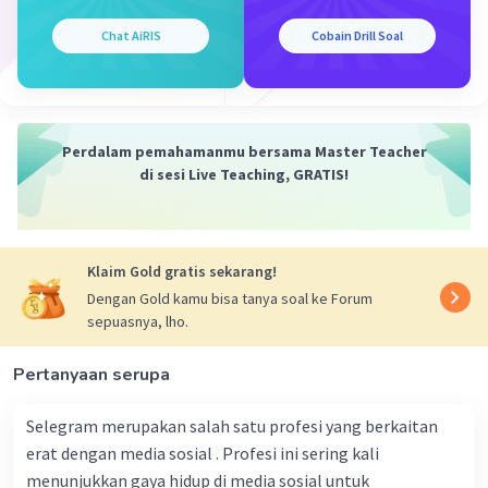
tetapi juga karena ekspresi psikologis yang
kompleks dan fakta bahwa mata wanita dalam
Chat AiRIS
Cobain Drill Soal
lukisan ini tampak mengikuti penonton,
menciptakan kesan interaksi yang unik.
·
0.0
(
0
)
Balas
Beri Rating
Perdalam pemahamanmu bersama Master Teacher
di sesi Live Teaching, GRATIS!
Putu N
Level 100
06 April 2024 22:54
Klaim Gold gratis sekarang!
B. Leonardo da Vinci.
Dengan Gold kamu bisa tanya soal ke Forum
sepuasnya, lho.
Iklan
·
0.0
(
0
)
Balas
Beri Rating
Pertanyaan serupa
Selegram merupakan salah satu profesi yang berkaitan
erat dengan media sosial . Profesi ini sering kali
menunjukkan gaya hidup di media sosial untuk