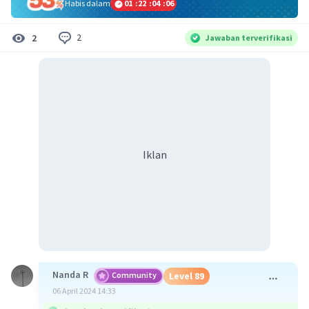
Habis dalam
01
:
22
:
04
:
06
2
2
Jawaban terverifikasi
Iklan
Nanda R
Community
Level 89
06 April 2024 14:33