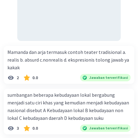
menjadikannya abu. B. dengan isyarat yang tak sempat
disampaikan awan C. Aku ingin mencintaimu dengan
sederhana dengan kata D. dengan kata yang tak sempat
diucapkan E. Awan kepada hujan yang menjadikannya tiada
Mamanda dan arja termasuk contoh teater tradisional a.
realis b. absurd c.nonrealis d. ekspresionis tolong jawab ya
kakak
2
0.0
Jawaban terverifikasi
sumbangan beberapa kebudayaan lokal bergabung
menjadi satu ciri khas yang kemudian menjadi kebudayaan
nasional disebut A Kebudayaan lokal B kebudayaan non
lokal C kebudayaan daerah D kebudayaan suku
3
0.0
Jawaban terverifikasi