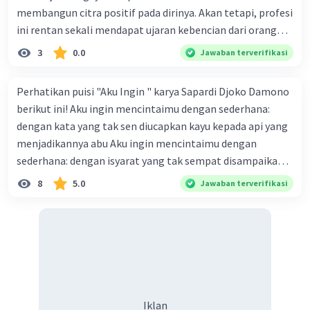
membangun citra positif pada dirinya. Akan tetapi, profesi
ini rentan sekali mendapat ujaran kebencian dari orang
yang tidak dikenal di media sosial. Bentuk pelanggaran
3
0.0
Jawaban terverifikasi
hak warga negara yang terjadi pada ilustrasi tersebut
adalah ... Question 41Answer a. intoleransi beragama b.
Perhatikan puisi "Aku Ingin " karya Sapardi Djoko Damono
cyberbulling c. diskriminasi d. persekusi e. genosida
berikut ini! Aku ingin mencintaimu dengan sederhana:
dengan kata yang tak sen diucapkan kayu kepada api yang
menjadikannya abu Aku ingin mencintaimu dengan
sederhana: dengan isyarat yang tak sempat disampaikan
awan kepada hujan yang menjadikannya tiada Penyair
8
5.0
Jawaban terverifikasi
mencintai seseorang dengan setulus hat dan dengan cara
yang tidak berlebihan. Dengan cara mencintai dengan
keserhanaan dan kesetiaan, bahwa kesederhanaan
menciptakan kesetiaan yang begitu berarti dengan
mencintai yang tak mengharapkan imbalan. Hal ini
dibuktikan dengan pemilihan diksi pada larik.... A. Dengan
kata yang tak sempat diucapkan kayu kepar'a api yang
Iklan