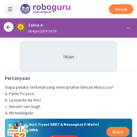
Masuk
Zahra A
06 April 2024 14:29
Iklan
Pertanyaan
Siapa pelukis terkenal yang menciptakan lukisan Mona Lisa?
a. Pablo Picasso
b. Leonardo da Vinci
c. Vincent van Gogh
d. Michelangelo
Ikuti Tryout SNBT & Menangkan E-Wallet
100rb
Klaim