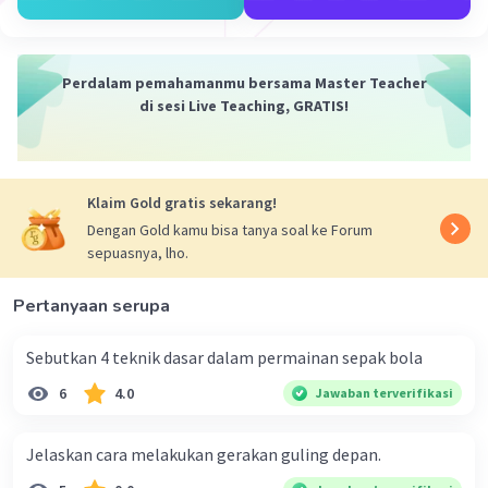
·
0.0
(
0
)
Balas
Beri Rating
Perdalam pemahamanmu bersama Master Teacher
di sesi Live Teaching, GRATIS!
Klaim Gold gratis sekarang!
Dengan Gold kamu bisa tanya soal ke Forum
sepuasnya, lho.
Pertanyaan serupa
Sebutkan 4 teknik dasar dalam permainan sepak bola​
6
4.0
Jawaban terverifikasi
Jelaskan cara melakukan gerakan guling depan.