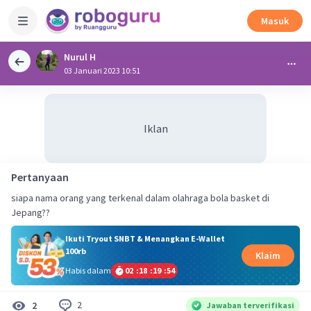
Masuk
Nurul H
03 Januari 2023 10:51
Iklan
Pertanyaan
siapa nama orang yang terkenal dalam olahraga bola basket di
Jepang??
Ikuti Tryout SNBT & Menangkan E-Wallet
100rb
Klaim
Habis dalam
02
:
18
:
19
:
53
2
2
Jawaban terverifikasi