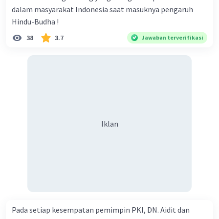
dalam masyarakat Indonesia saat masuknya pengaruh
pada pandangan individu masing-masing.
Hindu-Budha !
·
1.0
(
1
)
Balas
Beri Rating
38
3.7
Jawaban terverifikasi
Iklan
Iklan
Pada setiap kesempatan pemimpin PKI, DN. Aidit dan