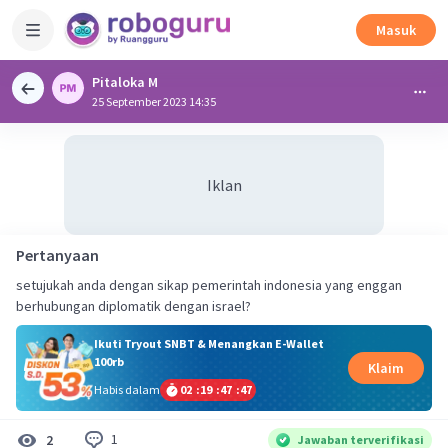
Masuk
Pitaloka M
25 September 2023 14:35
Iklan
Pertanyaan
setujukah anda dengan sikap pemerintah indonesia yang enggan
berhubungan diplomatik dengan israel?
Ikuti Tryout SNBT & Menangkan E-Wallet
100rb
Klaim
Habis dalam
02
:
19
:
47
:
47
1
2
Jawaban terverifikasi