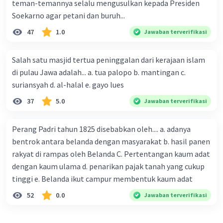
teman-temannya selalu mengusulkan kepada Presiden
Soekarno agar petani dan buruh...
47
1.0
Jawaban terverifikasi
Salah satu masjid tertua peninggalan dari kerajaan islam
di pulau Jawa adalah... a. tua palopo b. mantingan c.
suriansyah d. al-halal e. gayo lues
37
5.0
Jawaban terverifikasi
Perang Padri tahun 1825 disebabkan oleh.... a. adanya
bentrok antara belanda dengan masyarakat b. hasil panen
rakyat di rampas oleh Belanda C. Pertentangan kaum adat
dengan kaum ulama d. penarikan pajak tanah yang cukup
tinggi e. Belanda ikut campur membentuk kaum adat
52
0.0
Jawaban terverifikasi