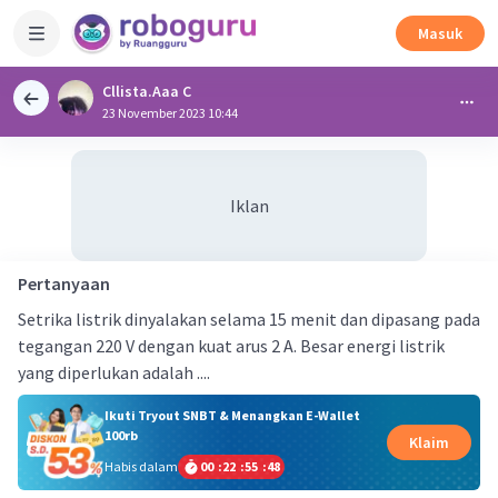
Masuk
Cllista.Aaa C
23 November 2023 10:44
Iklan
Pertanyaan
Setrika listrik dinyalakan selama 15 menit dan dipasang pada
tegangan 220 V dengan kuat arus 2 A. Besar energi listrik
yang diperlukan adalah ....
Ikuti Tryout SNBT & Menangkan E-Wallet
100rb
Klaim
Habis dalam
00
:
22
:
55
:
48