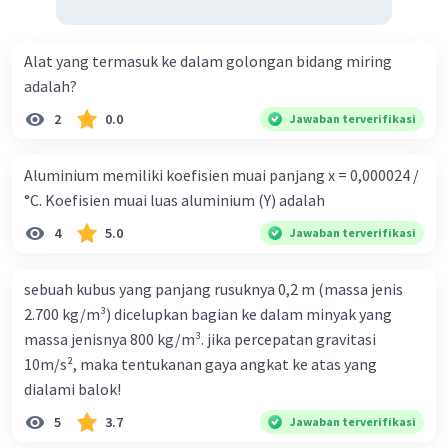
Alat yang termasuk ke dalam golongan bidang miring
adalah?
2
0.0
Jawaban terverifikasi
Aluminium memiliki koefisien muai panjang x = 0,000024 /
°C. Koefisien muai luas aluminium (Y) adalah
4
5.0
Jawaban terverifikasi
sebuah kubus yang panjang rusuknya 0,2 m (massa jenis
2.700 kg/m³) dicelupkan bagian ke dalam minyak yang
massa jenisnya 800 kg/m³. jika percepatan gravitasi
10m/s², maka tentukanan gaya angkat ke atas yang
dialami balok!
5
3.7
Jawaban terverifikasi