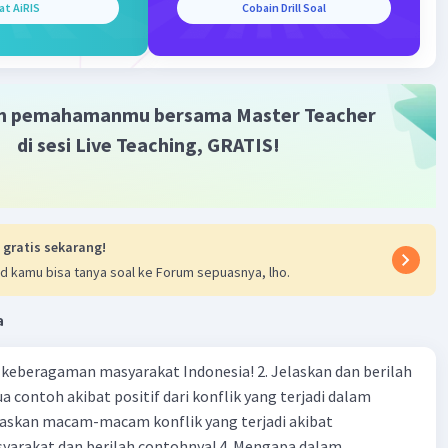
at AiRIS
Cobain Drill Soal
mlahnya sudah sama pada kedua ruas.
makan jumlah atom oksigen (O) dengan
menambahkan
 ruas yang kekurangan O
m pemahamanmu bersama Master Teacher
-2
O
→ Zn(OH)
di sesi Live Teaching, GRATIS!
4
H
+
3 H
O
3
2
makan jumlah atom hidrogen (H) dengan
menambahkan
da ruas yang kekurangan H
 gratis sekarang!
d kamu bisa tanya soal ke Forum sepuasnya, lho.
-2
+
O → Zn(OH)
+
4 H
4
+
H
→ NH
+ 3 H
O
3
2
a
-
makan muatan dengan
menambahkan elektron (e
)
agaman masyarakat Indonesia! 2. Jelaskan dan berilah
 contoh akibat positif dari konflik yang terjadi dalam
-2
+
-
O → Zn(OH)
+ 4 H
+
2 e
4
+
-
H
+
8 e
→ NH
+ 3 H
O
3
2
 dan berilah contohnya! 4. Mengapa dalam