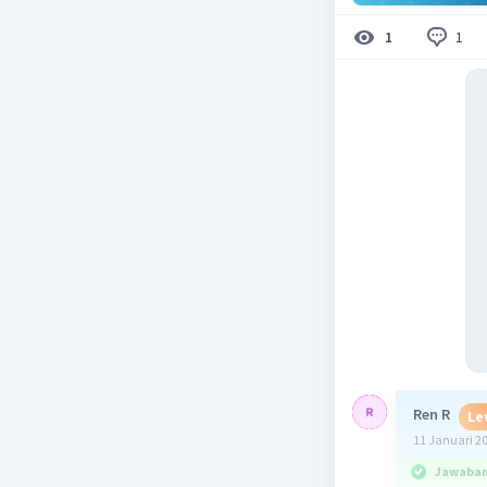
1
1
Ren R
Le
11 Januari 2
Jawaban 