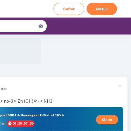
Daftar
Masuk
10:36
+ no-3 > Zn (OH)4²- + NH3
ryout SNBT & Menangkan E-Wallet 100rb
Klaim
alam
00
:
10
:
57
:
29