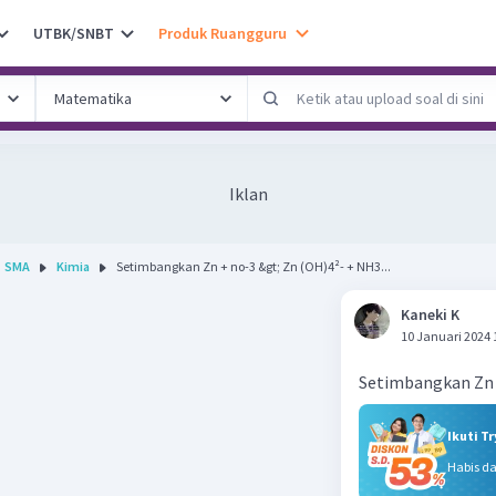
UTBK/SNBT
Produk Ruangguru
Iklan
SMA
Kimia
Setimbangkan Zn + no-3 &gt; Zn (OH)4²- + NH3...
Kaneki K
10 Januari 2024 
Setimbangkan Zn 
Ikuti T
Habis d