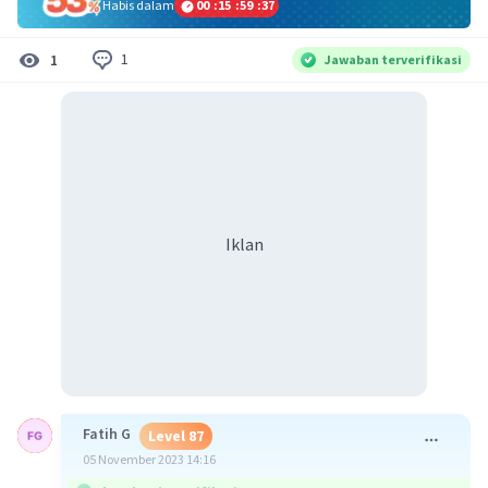
Habis dalam
00
:
15
:
59
:
37
1
1
Jawaban terverifikasi
Iklan
Fatih G
Level 87
05 November 2023 14:16