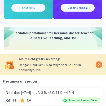
— Tampilkan 1 balasan lainnya
Chat AiRIS
Cobain Drill Soal
Perdalam pemahamanmu bersama Master Teacher
di sesi Live Teaching, GRATIS!
Iklan
Klaim Gold gratis sekarang!
Dengan Gold kamu bisa tanya soal ke Forum
sepuasnya, lho.
Pertanyaan serupa
Nilai dari |−7+4|=… A. 3 B. −3 C. 11 D. −4 E. 4
63
5.0
Jawaban terverifikasi