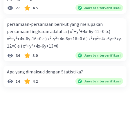
27
4.5
Jawaban terverifikasi
persamaan-persamaan berikut yang merupakan
persamaan lingkaran adalah a.) x²+y²+4x-6y-12=0 b.)
x²+y²+4x-6y-16=0 c.) x²-y²+4x-6y+16=0 d.) x²+y²+4x-6y+5xy-
12=0 e.) x²+y²+4x-6y+13=0
34
3.0
Jawaban terverifikasi
Apa yang dimaksud dengan Statistika?
14
4.2
Jawaban terverifikasi