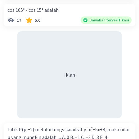
cos 105° - cos 15° adalah
17
5.0
Jawaban terverifikasi
Iklan
Titik P(p,−2) melalui fungsi kuadrat y=x²−5x+4, maka nilai
p yang mungkin adalah .... A. 0 B. −1 C. −2 D. 3 E. 4