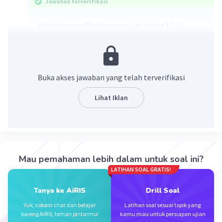
Jawaban terverifikasi
Kelipatannya 50 ribu sampai bulan ke 12 (1
tahun) lalu jumlahkan
Buka akses jawaban yang telah terverifikasi
Lihat Iklan
·
4.5
(
2
)
Balas
Beri Rating
Mau pemahaman lebih dalam untuk soal ini?
LATIHAN SOAL GRATIS!
Putri B
Level 1
06 November 2023 07:54
Tanya ke AiRIS
Drill Soal
Makasih kak
Yuk, cobain chat dan belajar
Latihan soal sesuai topik yang
bareng AiRIS, teman pintarmu!
kamu mau untuk persiapan ujian