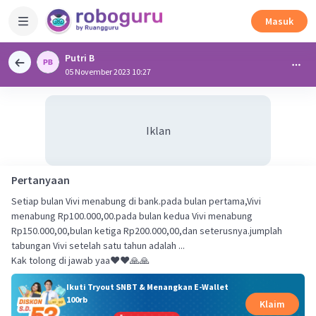
Masuk
Putri B
05 November 2023 10:27
Iklan
Pertanyaan
Setiap bulan Vivi menabung di bank.pada bulan pertama,Vivi
menabung Rp100.000,00.pada bulan kedua Vivi menabung
Rp150.000,00,bulan ketiga Rp200.000,00,dan seterusnya.jumplah
tabungan Vivi setelah satu tahun adalah ...
Kak tolong di jawab yaa❤️❤️🙏🙏
Ikuti Tryout SNBT & Menangkan E-Wallet
100rb
Klaim