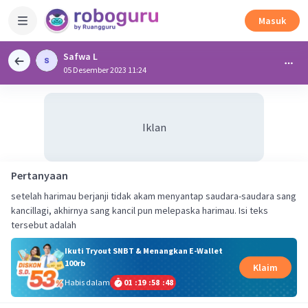
Masuk
Safwa L
05 Desember 2023 11:24
Iklan
Pertanyaan
setelah harimau berjanji tidak akam menyantap saudara-saudara sang
kancillagi, akhirnya sang kancil pun melepaska harimau. Isi teks
tersebut adalah
Ikuti Tryout SNBT & Menangkan E-Wallet
100rb
Klaim
Habis dalam
01
:
19
:
58
:
48