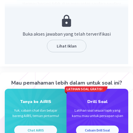
Harimau berjanji tidak akan menyantap saudara-saudara
sang kancil lagi
Penjelasan:
Isi teks adalah pokok pikiran/gagasan pokok dalam
suatu teks atau sejenisnya
Buka akses jawaban yang telah terverifikasi
·
3.0
(
2
)
Balas
Beri Rating
Lihat Iklan
Mau pemahaman lebih dalam untuk soal ini?
LATIHAN SOAL GRATIS!
Iklan
Tanya ke AiRIS
Drill Soal
Yuk, cobain chat dan belajar
Latihan soal sesuai topik yang
bareng AiRIS, teman pintarmu!
kamu mau untuk persiapan ujian
Chat AiRIS
Cobain Drill Soal