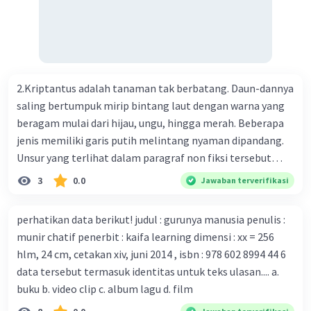
ilmuwan Cina berupaya menemukan vaksin bagi virus itu.
Perkembangan terbaru adalah mereka menciptakan peta
genetik virus. 4) Ilmuwan dari Australia, Kanada, hingga
Prancis ikut menciptakan berbagai jenis inokulasi
bersama sejumlah perusahaan biotek dan vaksin.
2.Kriptantus adalah tanaman tak berbatang. Daun-dannya
Beberapa waktu lalu, Kepala Laboratorium Identifikasi
saling bertumpuk mirip bintang laut dengan warna yang
Virus dari Institut Peter Doherty untuk Infeksi dan
beragam mulai dari hijau, ungu, hingga merah. Beberapa
kekebalan, Melbourne, Julian Druce, menyatakan mereka
jenis memiliki garis putih melintang nyaman dipandang.
mengembangkan virus Corona versi laboratorium dari
Unsur yang terlihat dalam paragraf non fiksi tersebut
tubuh pasien yang terinfeksi untuk uji coba. Tanggapan
adalah... A. cara menyajikan isi buku B. bahasa yang
3
0.0
Jawaban terverifikasi
yang sesuai dengan berita tersebut adalah ... A.
digunakan C. tokoh dan penokohan D. penyajian alur cerita
Pemerintah Australia telah tanggap menghadapi
perhatikan data berikut! judul : gurunya manusia penulis :
serangan virus Corona dengan menemukan vaksin virus
munir chatif penerbit : kaifa learning dimensi : xx = 256
tersebut. B. Para ilmuan perlu segera mempelajari virus
hlm, 24 cm, cetakan xiv, juni 2014 , isbn : 978 602 8994 44 6
corona yang menjadi masalah besar bagi kesehatan dunia
data tersebut termasuk identitas untuk teks ulasan.... a.
karena persebarannya sangat cepat. C. Masyarakat perlu
buku b. video clip c. album lagu d. film
mawas diri dan menjaga kesehatan dalam menghadapi
serangan virus corona yang mulai menyebar di Indonesia,