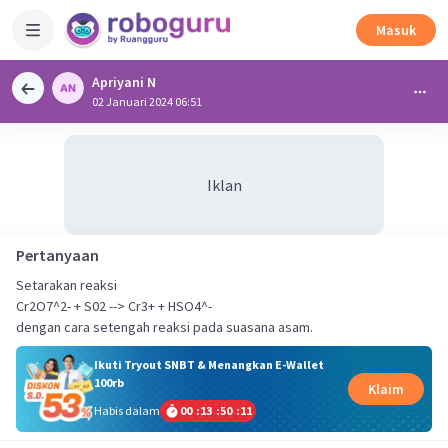
Masuk
Apriyani N
02 Januari 2024 06:51
Iklan
Pertanyaan
Setarakan reaksi
Cr2O7^2- + S02 --> Cr3+ + HSO4^-
dengan cara setengah reaksi pada suasana asam.
Ikuti Tryout SNBT & Menangkan E-Wallet
100rb
Klaim
Habis dalam
00
:
13
:
50
:
11