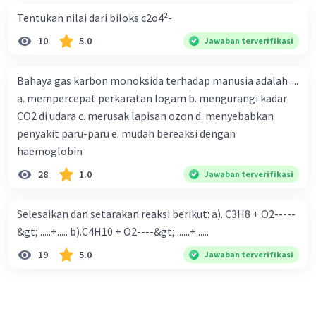
Tentukan nilai dari biloks c2o4²-
10
5.0
Jawaban terverifikasi
Bahaya gas karbon monoksida terhadap manusia adalah ....
a. mempercepat perkaratan logam b. mengurangi kadar
CO2 di udara c. merusak lapisan ozon d. menyebabkan
penyakit paru-paru e. mudah bereaksi dengan
haemoglobin
28
1.0
Jawaban terverifikasi
Selesaikan dan setarakan reaksi berikut: a). C3H8 + O2-----
&gt; .....+..... b).C4H10 + O2----&gt;.......+......
19
5.0
Jawaban terverifikasi