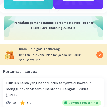
dan menambahkan H+ pada sisi yang kekurangan H
(Suasana asam):
Oksidasi = SO2 + 2H2O --> HSO4^- + 4H+
Reduksi = Cr2O7^2- + 14H+ --> 2Cr3+ + 7H2O
Perdalam pemahamanmu bersama Master Teacher
di sesi Live Teaching, GRATIS!
4. Menyetarakan jumlah muatan dengan penambahan
elektron:
Oksidasi = SO2 + 2H2O --> HSO4^- + 4H+ + 2e-
Reduksi = Cr2O7^2- + 14H+ + 6e- --> 2Cr3+ + 7H2O
Klaim Gold gratis sekarang!
5. Menyetarakan jumlah elektron (mengalikan atau
Dengan Gold kamu bisa tanya soal ke Forum
membagi koefisien):
sepuasnya, lho.
Oksidasi = 3SO2 + 6H2O --> 3HSO4^- + 12H+ + 6e-
Reduksi = Cr2O7^2- + 14H+ + 6e- --> 2Cr3+ + 7H2O
Pertanyaan serupa
6. Menjumlahkan kedua reaksi:
Tulislah nama yang benar untuk senyawa di bawah ini
Reaksi total = 3SO2 + Cr2O7^2- + 20H2O --> 3HSO4^- +
2Cr3+ + 21H+
menggunakan Sistem Yunani dan Bilangan Oksidasi!
(j)PCI5
Kesimpulan: Reaksi yang telah disetarakan dalam
35
5.0
Jawaban terverifikasi
suasana asam adalah 3SO2 + Cr2O7^2- + 20H2O -->