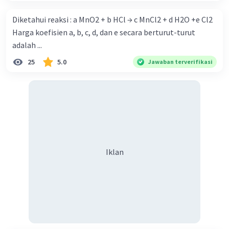
3HSO4^- + 2Cr3+ + 21H+. Semoga penjelasan ini
membantu kamu memahami prosesnya 🙂.
Diketahui reaksi : a MnO2 + b HCl → c MnCl2 + d H2O +e Cl2
Harga koefisien a, b, c, d, dan e secara berturut-turut
·
1.0
(
1
)
Balas
Beri Rating
adalah ...
25
5.0
Jawaban terverifikasi
Iklan
Iklan