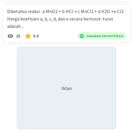
menyetarakan reaksi redoks dengan metode biloks.
Selamat belajar! 🙂
Diketahui reaksi : a MnO2 + b HCl → c MnCl2 + d H2O +e Cl2
Harga koefisien a, b, c, d, dan e secara berturut-turut
·
1.5
(
2
)
Balas
Beri Rating
adalah ...
25
5.0
Jawaban terverifikasi
Iklan
Iklan