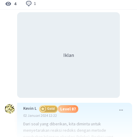
1
4
Iklan
Kevin L
Gold
Level 87
02 Januari 2024 12:22
Dari soal yang diberikan, kita diminta untuk
menyetarakan reaksi redoks dengan metode
perubahan bilangan oksidasi (biloks). Reaksi yang