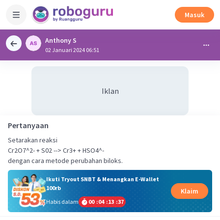
Masuk
Anthony S
02 Januari 2024 06:51
Iklan
Pertanyaan
Setarakan reaksi
Cr2O7^2- + S02 --> Cr3+ + HSO4^-
dengan cara metode perubahan biloks.
Ikuti Tryout SNBT & Menangkan E-Wallet
100rb
Klaim
Habis dalam
00
:
04
:
13
:
37