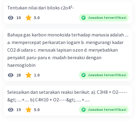
Tentukan nilai dari biloks c2o4²-
10
5.0
Jawaban terverifikasi
Bahaya gas karbon monoksida terhadap manusia adalah ....
a. mempercepat perkaratan logam b. mengurangi kadar
CO2 di udara c. merusak lapisan ozon d. menyebabkan
penyakit paru-paru e. mudah bereaksi dengan
haemoglobin
28
1.0
Jawaban terverifikasi
Selesaikan dan setarakan reaksi berikut: a). C3H8 + O2-----
&gt; .....+..... b).C4H10 + O2----&gt;.......+......
19
5.0
Jawaban terverifikasi