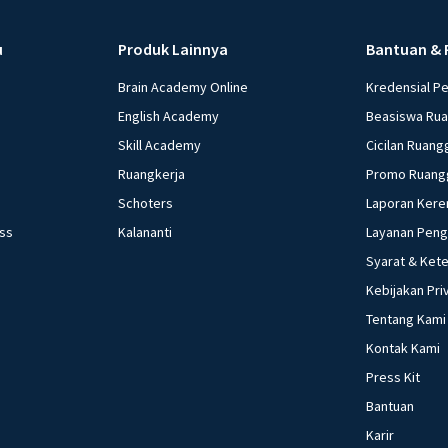
u
Produk Lainnya
Bantuan & 
Brain Academy Online
Kredensial P
English Academy
Beasiswa Ru
Skill Academy
Cicilan Ruang
Ruangkerja
Promo Ruang
Schoters
Laporan Kere
ess
Kalananti
Layanan Pen
Syarat & Ket
Kebijakan Pri
Tentang Kami
Kontak Kami
Press Kit
Bantuan
Karir