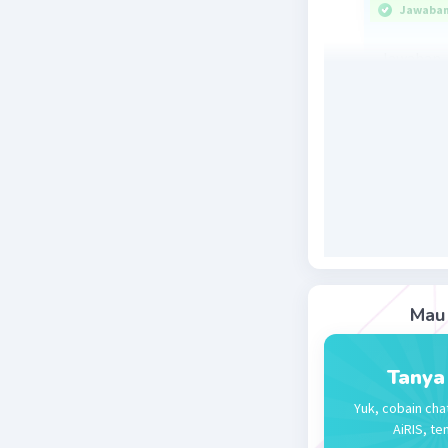
Jawaban 
Jawaban
2 MnO
¯ 
4
Pembah
MnO
¯ + 
4
=
C
O
——>
2
4
________
2 MnO
¯ 
4
Beri R
Mau 
Tanya
Yuk, cobain cha
AiRIS, te