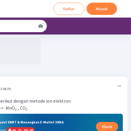
Daftar
Masuk
3 08:39
berikut dengan metode ion elektron
—> MnO
CO
2 +
2
ryout SNBT & Menangkan E-Wallet 100rb
Klaim
alam
02
:
21
:
59
:
07