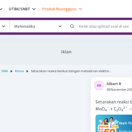
UTBK/SNBT
Produk Ruangguru
Iklan
SMA
Kimia
Setarakan reaksi berikut dengan metode ion elektro...
Albert R
08 November 202
Setarakan reaksi 
MnO
¯ + C
O
²¯ 
4
2
4
Ikuti T
Habis d