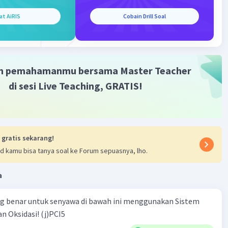
Iklan
at AiRIS
Cobain Drill Soal
m pemahamanmu bersama Master Teacher
di sesi Live Teaching, GRATIS!
 gratis sekarang!
d kamu bisa tanya soal ke Forum sepuasnya, lho.
a
ng benar untuk senyawa di bawah ini menggunakan Sistem
n Oksidasi! (j)PCI5