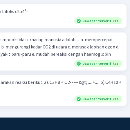
i biloks c2o4²-
Jawaban terverifikasi
oksida terhadap manusia adalah .... a. mempercepat
 d.
menyebabkan penyakit paru-paru e. mudah bereaksi dengan haemoglobin
Jawaban terverifikasi
rakan reaksi berikut: a). C3H8 + O2-----&gt; .....+..... b).C4H10 +
Jawaban terverifikasi