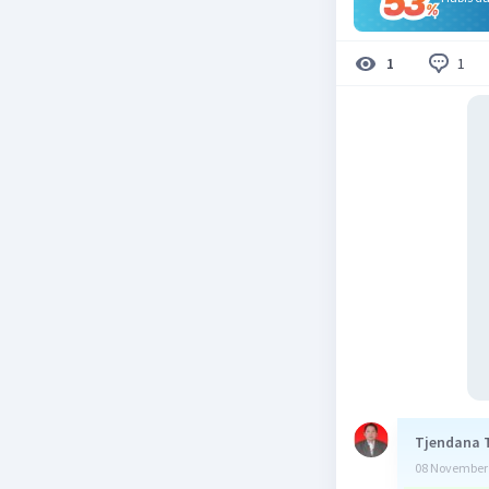
1
1
Tjendana 
08 November 