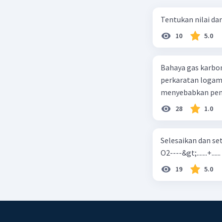
Tentukan nilai dar
10
5.0
Bahaya gas karbon mon
perkaratan logam b. mengurangi kadar CO2 di udara c. merusak lapisan ozon
28
1.0
Selesaikan dan seta
O2----&gt;.......+......
19
5.0