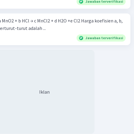
Jawaban terverifikasi
 a MnO2 + b HCl → c MnCl2 + d H2O +e Cl2 Harga koefisien a, b,
berturut-turut adalah ...
Jawaban terverifikasi
Iklan