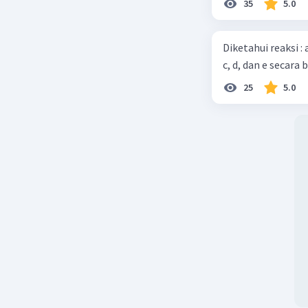
35
5.0
Diketahui reaksi :
c, d, dan e secara 
25
5.0