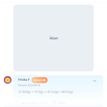
Iklan
Friska F
Level 45
06 April 2024 08:38
2C2H6(g) + 7O2(g) → 4CO2(g) + 6H2O(g)
·
0.0
(
0
)
Balas
Beri Rating