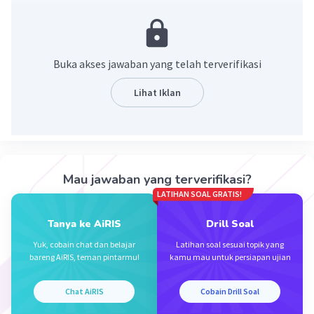
Buka akses jawaban yang telah terverifikasi
Lihat Iklan
Iklan
Mau jawaban yang terverifikasi?
LATIHAN SOAL GRATIS!
Tanya ke AiRIS
Drill Soal
Yuk, cobain chat dan belajar
Latihan soal sesuai topik yang
bareng AiRIS, teman pintarmu!
kamu mau untuk persiapan ujian
Chat AiRIS
Cobain Drill Soal