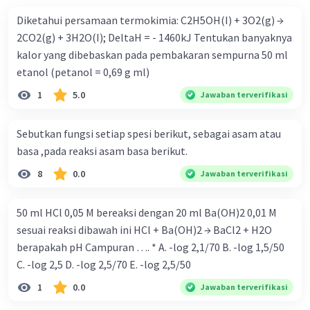
Diketahui persamaan termokimia: C2H5OH(I) + 3O2(g) →
2CO2(g) + 3H2O(I); DeltaH = - 1460kJ Tentukan banyaknya
kalor yang dibebaskan pada pembakaran sempurna 50 ml
etanol (petanol = 0,69 g ml)
1
5.0
Jawaban terverifikasi
Sebutkan fungsi setiap spesi berikut, sebagai asam atau
basa ,pada reaksi asam basa berikut.
8
0.0
Jawaban terverifikasi
50 ml HCl 0,05 M bereaksi dengan 20 ml Ba(OH)2 0,01 M
sesuai reaksi dibawah ini HCl + Ba(OH)2 → BaCl2 + H2O
berapakah pH Campuran …. * A. -log 2,1/70 B. -log 1,5/50
C. -log 2,5 D. -log 2,5/70 E. -log 2,5/50
1
0.0
Jawaban terverifikasi