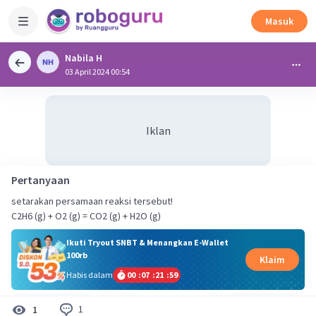
Masuk
Nabila H
03 April 2024 00:54
Iklan
Pertanyaan
setarakan persamaan reaksi tersebut!
C2H6 (g) + O2 (g) = CO2 (g) + H2O (g)
Ikuti Tryout SNBT & Menangkan E-Wallet
100rb
Klaim
Habis dalam
00
:
07
:
21
:
59
1
1