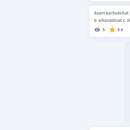
Asam karboksilat yan
5
5.0