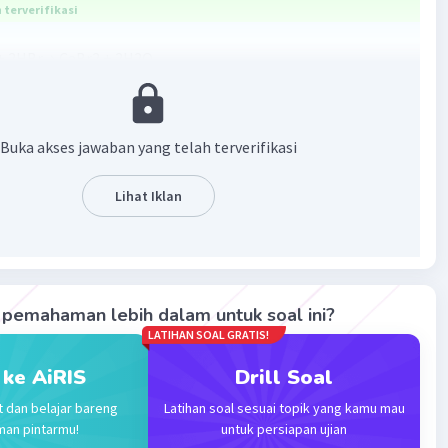
terverifikasi
+ 2HBr → CaBr2 + 2H2O
 salah🙏🏻
Buka akses jawaban yang telah terverifikasi
·
0.0
(
0
)
Balas
ating
Lihat Iklan
pemahaman lebih dalam untuk soal ini?
Iklan
LATIHAN SOAL GRATIS!
 ke AiRIS
Drill Soal
t dan belajar bareng
Latihan soal sesuai topik yang kamu mau
man pintarmu!
untuk persiapan ujian