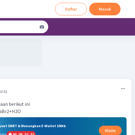
Daftar
Masuk
13:51
an berikut ini
CaBr2+H2O
ryout SNBT & Menangkan E-Wallet 100rb
Klaim
alam
00
:
06
:
52
:
51