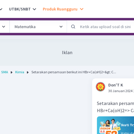
UTBK/SNBT
Produk Ruangguru
Iklan
SMA
Kimia
Setarakan persamaan berikut ini HBr+Ca(oH)2=&gt; C...
Don'T K
30 Januari 2024 
Setarakan persama
HBr+Ca(oH)2=> 
Ikuti T
Habis d