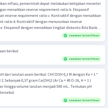
kan inflasi, pemerintah dapat melakukan kebijakan moneter
dengan menaikkan reserve requirement ratio b. Ekspansif
n reserve requirement ratio c. Kontraktif dengan menaikkan
nt ratio d. Kontraktif dengan menurunkan reserve
. Ekspansif dengan menaikkan tingkat diskonto Bila Bank
n kebijakan moneter ekspansif, ceteris paribus maka .... a.
Jawaban terverifikasi
asi di mana bentuk kurva jumlah uang beredar (penawaran
iri bawah ke kanan atas b. Menimbulkan deflasi di mana bentuk
aan berikut
 beredar (penawaran uang) naik dari kiri bawah ke kanan atas
meningkat di mana bentuk kurva jumlah uang beredar
Jawaban terverifikasi
aik dari kiri bawah ke kanan atas d. Tingkat bunga turun di
 jumlah uang beredar (penawaran uang) naik dari kiri bawah
rutan asam berikut: CHCOOH 0,1 M dengan Ka = 1 *
Tingkat bunga turun di mana bentuk kurva jumlah uang
bijakan fiskal kontraktif dilakukan
air hingga volume larutan menjadi 500 mL.. Tentukan pH
a. Menurunkan pengeluaran pemerintah (G), menambah
tersebut.
fer (Tr) dan meningkatkan pemungutan pajak (Tx) b.
ngurangi Tr, dan meningkatkan Tx c. Menurunkan G,
Jawaban terverifikasi
 menurunkan Tx d. Meningkatkan G, mengurangi Tr, dan