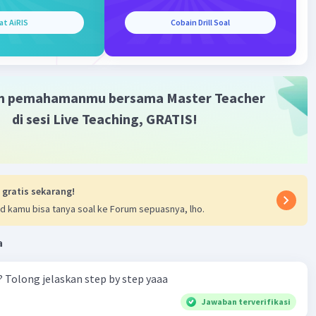
at AiRIS
Cobain Drill Soal
m pemahamanmu bersama Master Teacher
di sesi Live Teaching, GRATIS!
 gratis sekarang!
d kamu bisa tanya soal ke Forum sepuasnya, lho.
a
? Tolong jelaskan step by step yaaa
Jawaban terverifikasi