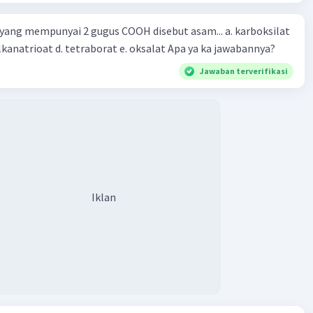
g mempunyai 2 gugus COOH disebut asam... a. karboksilat
b. alkanadioat c. alkanatrioat d. tetraborat e. oksalat Apa ya ka jawabannya?
Jawaban terverifikasi
Iklan