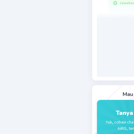
Jawaban 
Ca(OH)2 
maaf kalo
Beri R
Mau 
Tanya
Yuk, cobain cha
AiRIS, te