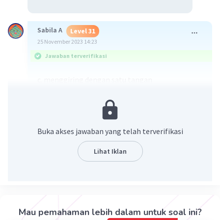
Sabila A
Level 31
25 November 2023 14:23
Jawaban terverifikasi
c. menggiring dengan satu tangan
karena posisinya sedang bebas dan tidak ada
pemain lawan di dekatnya, sehingga ia bisa
menggiring dengan satu tangan
Buka akses jawaban yang telah terverifikasi
·
0.0
(
0
)
Balas
Beri Rating
Lihat Iklan
Noval A
Level 60
26 November 2023 08:27
B. Menggiring dengan satu tangan
Mau pemahaman lebih dalam untuk soal ini?
Karena tidak ada lawan yang menjaga, dan