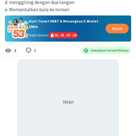
d. menggiring dengan dua tangan
e. Memantulkan bola ke teman
Ikuti Tryout SNBT & Menangkan E-Wallet
100rb
Klaim
Habis dalam
01
:
01
:
57
:
23
2
3
Jawaban terverifikasi
Iklan