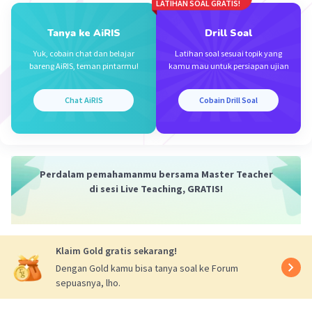
Iklan
LATIHAN SOAL GRATIS!
dalam posisi berdiri bebas.
Tanya ke AiRIS
Drill Soal
Yuk, cobain chat dan belajar
Latihan soal sesuai topik yang
·
5.0
(
1
)
Balas
Beri Rating
bareng AiRIS, teman pintarmu!
kamu mau untuk persiapan ujian
Chat AiRIS
Cobain Drill Soal
Perdalam pemahamanmu bersama Master Teacher
di sesi Live Teaching, GRATIS!
Klaim Gold gratis sekarang!
Dengan Gold kamu bisa tanya soal ke Forum
sepuasnya, lho.