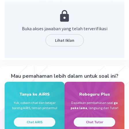
membuat kekuatan sendiri menjadi peluang dan
mengatasi tantangan untuk mencapai
kesuksesan
Buka akses jawaban yang telah terverifikasi
·
5.0
(
2
)
Balas
Beri Rating
Lihat Iklan
Nanda R
Community
Level 89
21 November 2023 14:20
Jawaban terverifikasi
Mau pemahaman lebih dalam untuk soal ini?
Seseorang yang berjiwa wirausaha harus mampu
Iklan
membuat kekuatan sendiri menjadi percaya diri.
Wirausaha yang bertanggung jawab terhadap
Tanya ke AiRIS
Roboguru Plus
suatu usaha berani mengambil inisiatif,
Yuk, cobain chat dan belajar
Dapatkan pembahasan soal
ga
keputusan, serta menanggung segala risiko.
bareng AiRIS, teman pintarmu!
pake lama
, langsung dari Tutor!
·
0.0
(
0
)
Balas
Beri Rating
Chat AiRIS
Chat Tutor