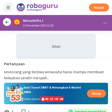
Masuk
Bernadetha L
21 November 2023 12:59
Iklan
Pertanyaan
seseorang yang berjiwa wirausaha harus mampu membuat
kekuatan sendiri menjadi...
Ikuti Tryout SNBT & Menangkan E-Wallet
100rb
Klaim
Habis dalam
00
:
13
:
43
:
06
2
2
Jawaban terverifikasi