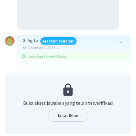
S. Agita
Master Teacher
03 Desember 2023 14:11
Jawaban terverifikasi
Bagian a
Jawaban yang benar akan dijelaskan pada
pembahasan berikut ini.
Buka akses jawaban yang telah terverifikasi
Pembahasan:
Lihat Iklan
a. Berdasarkan informasi yang diberikan, terlihat
bahwa gangguan fungsi otot ini hanya dialami