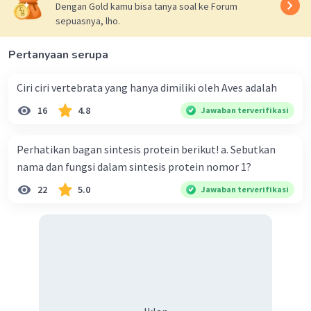
Dengan Gold kamu bisa tanya soal ke Forum
·
0.0
(
0
)
Balas
Beri Rating
sepuasnya, lho.
Pertanyaan serupa
Ciri ciri vertebrata yang hanya dimiliki oleh Aves adalah
16
4.8
Jawaban terverifikasi
Iklan
Perhatikan bagan sintesis protein berikut! a. Sebutkan
nama dan fungsi dalam sintesis protein nomor 1?
22
5.0
Jawaban terverifikasi