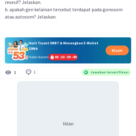
resesif? Jelaskan.
b. apakah gen kelainan tersebut terdapat pada gonosom
atau autosom? Jelaskan.
Ikuti Tryout SNBT & Menangkan E-Wallet
100rb
Klaim
Habis dalam
00
:
10
:
39
:
49
1
1
Jawaban terverifikasi
Iklan