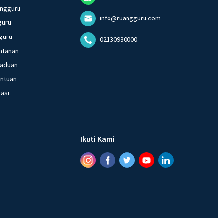
angguru
info@ruangguru.com
guru
guru
02130930000
ntanan
gaduan
entuan
vasi
Ikuti Kami