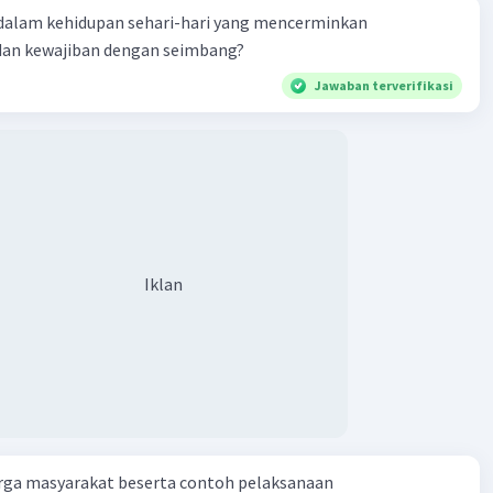
takan kehidupan yang harmonis dan sejahtera
dalam kehidupan sehari-hari yang mencerminkan
katkan kualitas hidup manusia
dan kewajiban dengan seimbang?
Jawaban terverifikasi
na itu, setiap manusia harus mematuhi norma agama yang
·
0.0
(
0
)
Balas
ating
Master Teacher
Iklan
umni Universitas Negeri Jakarta
023 04:30
terverifikasi
yang benar adalah norma agama.
i penjelasannya.
rga masyarakat beserta contoh pelaksanaan