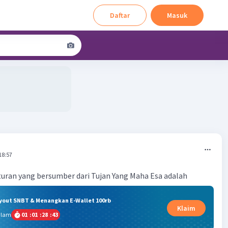
Daftar
Masuk
18:57
uran yang bersumber dari Tujan Yang Maha Esa adalah
ryout SNBT & Menangkan E-Wallet 100rb
Klaim
alam
01
:
01
:
28
:
43