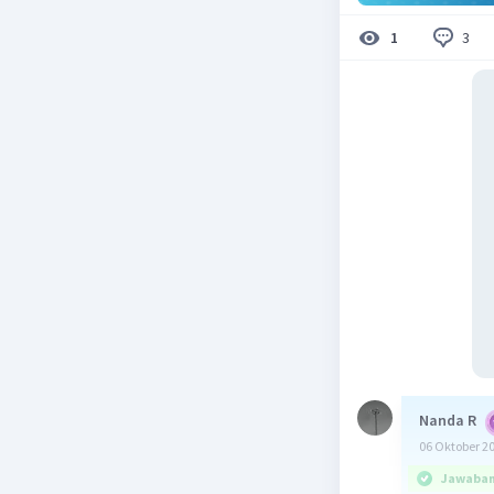
3
1
Nanda R
06 Oktober 2
Jawaban 