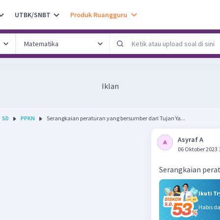
UTBK/SNBT
Produk Ruangguru
Iklan
SD
PPKN
Serangkaian peraturan yang bersumber dari Tujan Ya...
Asyraf A
06 Oktober 2023 
Serangkaian perat
Ikuti T
Habis d