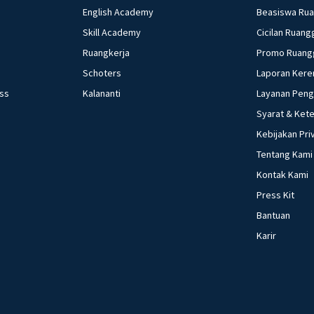
English Academy
Beasiswa Ru
Skill Academy
Cicilan Ruang
Ruangkerja
Promo Ruang
Schoters
Laporan Kere
ess
Kalananti
Layanan Pen
Syarat & Ket
Kebijakan Pri
Tentang Kami
Kontak Kami
Press Kit
Bantuan
Karir