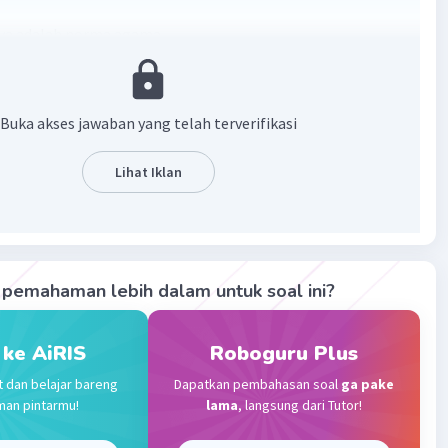
ya adalah norma agama
ama merupakan serangkaian peraturan yang bersumber
ntah Tuhan Yang Maha Esa.
Buka akses jawaban yang telah terverifikasi
·
0.0
(
0
)
Balas
ating
Lihat Iklan
Community
Level 100
023 01:31
terverifikasi
pemahaman lebih dalam untuk soal ini?
an peraturan yang bersumber dari Tuhan Yang Maha Esa
Iklan
rma agama
.
 ke AiRIS
Roboguru Plus
t dan belajar bareng
Dapatkan pembahasan soal
ga pake
ama adalah serangkaian peraturan yang mengatur
man pintarmu!
lama
, langsung dari Tutor!
 manusia dengan Tuhan, manusia dengan manusia, dan
dengan makhluk lainnya. Norma agama bersumber dari