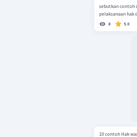
Mencip
sebutkan contoh 
Mening
pelaksanaan hak 
8
5.0
Oleh kare
berlaku.
Beri R
R. Mulia
Mahasiswa/Al
07 Oktober 2
Jawaban 
Jawaban 
Berikut in
10 contoh Hak wa