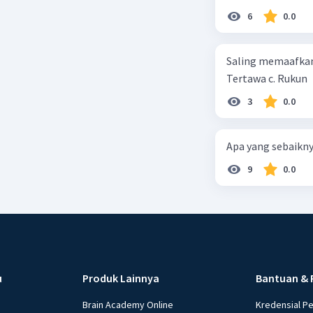
Norma ag
6
0.0
sebelum 
peraturan
Saling memaafkan
Ciri-ciri
Tertawa c. Rukun
1. Bersum
3
0.0
2. Bersifa
3. Apabil
mendapat
Apa yang sebaikny
4. Berlak
9
0.0
Dengan de
Beri R
u
Produk Lainnya
Bantuan & 
Brain Academy Online
Kredensial P