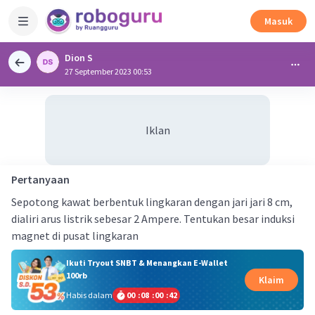
Masuk
Dion S
27 September 2023 00:53
Iklan
Pertanyaan
Sepotong kawat berbentuk lingkaran dengan jari jari 8 cm,
dialiri arus listrik sebesar 2 Ampere. Tentukan besar induksi
magnet di pusat lingkaran
Ikuti Tryout SNBT & Menangkan E-Wallet
100rb
Klaim
Habis dalam
00
:
08
:
00
:
42