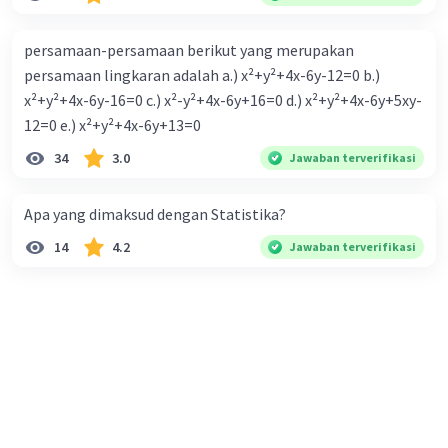
persamaan-persamaan berikut yang merupakan
persamaan lingkaran adalah a.) x²+y²+4x-6y-12=0 b.)
x²+y²+4x-6y-16=0 c.) x²-y²+4x-6y+16=0 d.) x²+y²+4x-6y+5xy-
12=0 e.) x²+y²+4x-6y+13=0
34
3.0
Jawaban terverifikasi
Apa yang dimaksud dengan Statistika?
14
4.2
Jawaban terverifikasi