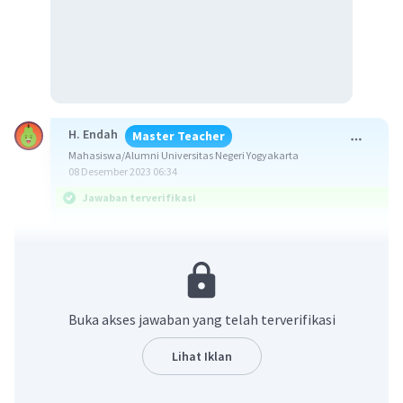
H. Endah
Master Teacher
Mahasiswa/Alumni Universitas Negeri Yogyakarta
08 Desember 2023 06:34
Jawaban terverifikasi
Jawaban: D
Konsep:
Rumus peluang adalah:
Buka akses jawaban yang telah terverifikasi
P(A) = n(A)/n(S)
Keterangan :
Lihat Iklan
P(A) = peluang muncul kejadian A
n(A) = banyak anggota kejadian A