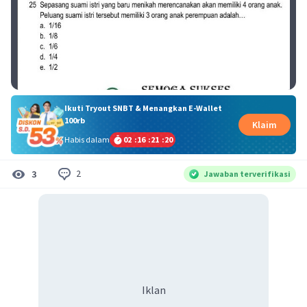
Ikuti Tryout SNBT & Menangkan E-Wallet
100rb
Klaim
Habis dalam
02
:
16
:
21
:
20
2
3
Jawaban terverifikasi
Iklan