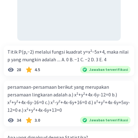
2 anak laki-laki), n(A) = 6
kalau memiliki 1P dan 3L (1 anak perempuan dan
3 anak laki-laki), n(A) = 4
kalau memiliki 4L (4 anak laki-laki), n(A) = 1
Jadi, peluang suami istri tersebut memiliki 3
orang anak perempuan.
Titik P(p,−2) melalui fungsi kuadrat y=x²−5x+4, maka nilai
n(A) = 4
p yang mungkin adalah .... A. 0 B. −1 C. −2 D. 3 E. 4
n(S) = 1 + 4 + 6 + 4 + 1 = 16
28
4.5
Jawaban terverifikasi
n(A)
P(A) = -----
persamaan-persamaan berikut yang merupakan
n(S)
persamaan lingkaran adalah a.) x²+y²+4x-6y-12=0 b.)
4
x²+y²+4x-6y-16=0 c.) x²-y²+4x-6y+16=0 d.) x²+y²+4x-6y+5xy-
P(A) = -----
16
12=0 e.) x²+y²+4x-6y+13=0
1
34
3.0
Jawaban terverifikasi
P(A) = -----
4
Apa yang dimaksud dengan Statistika?