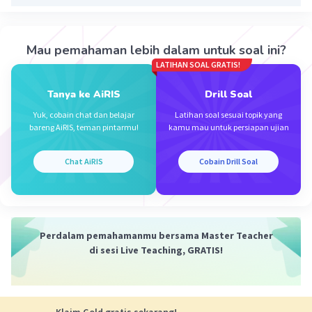
n(S) = banyak anggota ruang sampel
Pembahasan:
Mau pemahaman lebih dalam untuk soal ini?
Terlampir
LATIHAN SOAL GRATIS!
Jadi, peluang suami istri tersebut memiliki 3
Tanya ke AiRIS
Drill Soal
orang anak perempuan adalah 1/4.
Yuk, cobain chat dan belajar
Latihan soal sesuai topik yang
Oleh karena itu, jawaban yang benar adalah D.
bareng AiRIS, teman pintarmu!
kamu mau untuk persiapan ujian
Chat AiRIS
Cobain Drill Soal
Perdalam pemahamanmu bersama Master Teacher
di sesi Live Teaching, GRATIS!
·
5.0
(
1
)
Balas
Beri Rating