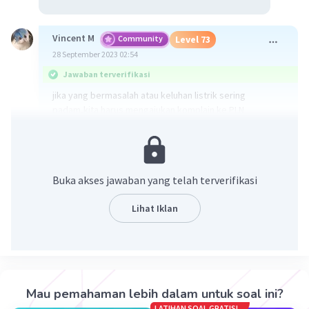
Vincent M
Community
Level 73
28 September 2023 02:54
Jawaban terverifikasi
jika yang bermasalah atau keluhan listrik sering
padam,kita harus mengajukan komplain ke PLN
(perusahaan listrik negara).
jadi jawabannya adalah
B. PLN.
Buka akses jawaban yang telah terverifikasi
·
0.0
(
0
)
Balas
Beri Rating
Lihat Iklan
Mau pemahaman lebih dalam untuk soal ini?
LATIHAN SOAL GRATIS!