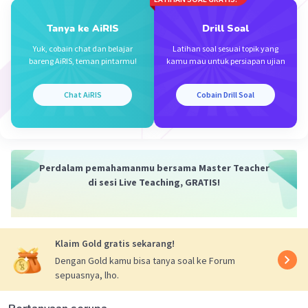
Iklan
Tanya ke AiRIS
Drill Soal
Yuk, cobain chat dan belajar
Latihan soal sesuai topik yang
bareng AiRIS, teman pintarmu!
kamu mau untuk persiapan ujian
Chat AiRIS
Cobain Drill Soal
Perdalam pemahamanmu bersama Master Teacher
di sesi Live Teaching, GRATIS!
Klaim Gold gratis sekarang!
Dengan Gold kamu bisa tanya soal ke Forum
sepuasnya, lho.