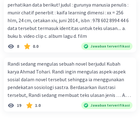
perhatikan data berikut! judul : gurunya manusia penulis :
serangan virus Corona dengan menemukan vaksin virus
munir chatif penerbit : kaifa learning dimensi : xx = 256
tersebut. B. Para ilmuan perlu segera mempelajari virus
hlm, 24 cm, cetakan xiv, juni 2014 , isbn : 978 602 8994 44 6
corona yang menjadi masalah besar bagi kesehatan dunia
data tersebut termasuk identitas untuk teks ulasan.... a.
karena persebarannya sangat cepat. C. Masyarakat perlu
buku b. video clip c. album lagu d. film
mawas diri dan menjaga kesehatan dalam menghadapi
serangan virus corona yang mulai menyebar di Indonesia,
8
0.0
Jawaban terverifikasi
D. Virus corona menjadi masalah besar bagi kesehatan
manusia.
Randi sedang mengulas sebuah novel berjudul Kubah
karya Ahmad Tohari. Randi ingin mengulas aspek-aspek
sosial dalam novel tersebut sehingga ia menggunakan
pendekatan sosiologi sastra. Berdasarkan ilustrasi
tersebut, Randi sedang membuat teks ulasan jenis … A.
deskriptif B. objektif C. informatif D. kritis
19
1.0
Jawaban terverifikasi