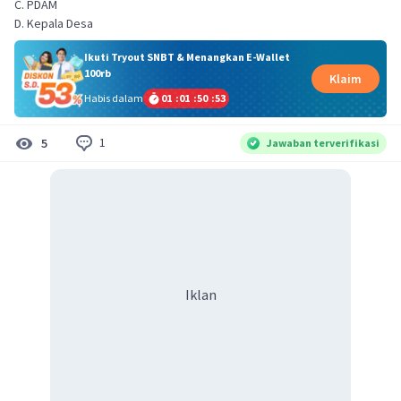
C. PDAM
D. Kepala Desa
Ikuti Tryout SNBT & Menangkan E-Wallet
100rb
Klaim
Habis dalam
01
:
01
:
50
:
52
1
5
Jawaban terverifikasi
Iklan