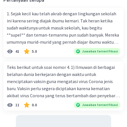
Pertanyaan serupa
1. Sejak kecil kau telah akrab dengan lingkungan sekolah
ini karena sering diajak ibumu kemari. Tak heran ketika
sudah waktunya untuk masuk sekolah, kau begitu
**supel** dan teman-temanmu pun sudah banyak. Mereka
umumnya murid-murid yang pernah diajar ibumu waktu
kelas satu. Sedangkan aku? Aku waktu itu baru saja pindah
41
5.0
Jawaban terverifikasi
ke kota kecil ini. Makna kata bercetak tebal dalam kutipan
cerpen tersebut adalah .... A. ramah C. santun B. sopan D.
Teks berikut untuk soai nomor 4. 1) Ilmuwan di berbagai
baik
belahan dunia berkejaran dengan waktu untuk
menciptakan vaksin guna mengatasi virus Corona jenis
baru. Vaksin perlu segera diciptakan karena kematian
akibat virus Corona yang terus bertambah dan penyebaran
virus yang kian meluas. 2) Pada Jum'at (7-2-2020), Komisi
11
0.0
Jawaban terverifikasi
Kesehatan Nasional Cina mencatat jumlah kematian
akibat virus Corona baru telah mencapai 636 kasus,
sedangkan jumlah warga yang terinfeksi menjadi 31.161