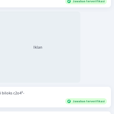
Jawaban terverifikasi
Iklan
i biloks c2o4²-
Jawaban terverifikasi