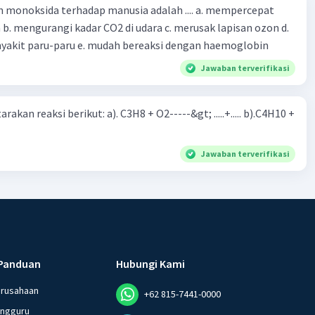
oksida terhadap manusia adalah .... a. mempercepat
 d.
menyebabkan penyakit paru-paru e. mudah bereaksi dengan haemoglobin
Jawaban terverifikasi
rakan reaksi berikut: a). C3H8 + O2-----&gt; .....+..... b).C4H10 +
Jawaban terverifikasi
Panduan
Hubungi Kami
erusahaan
+62 815-7441-0000
angguru