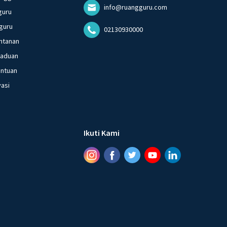
info@ruangguru.com
guru
guru
02130930000
ntanan
gaduan
entuan
vasi
Ikuti Kami