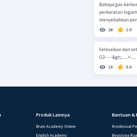
Bahaya gas karbon mon
perkaratan logam b. mengurangi kadar CO2 di udara c. merusak lapisan ozon
28
1.0
Selesaikan dan seta
O2----&gt;.......+......
19
5.0
u
Produk Lainnya
Bantuan & 
Brain Academy Online
Kredensial P
English Academy
Beasiswa Ru