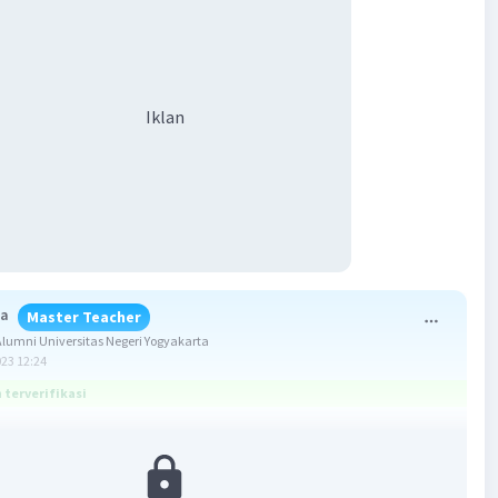
Iklan
na
Master Teacher
umni Universitas Negeri Yogyakarta
023 12:24
terverifikasi
ang benar adalah D.