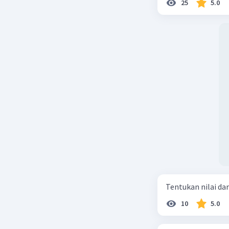
25
5.0
Tentukan nilai dar
10
5.0