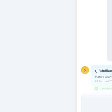
Q'
Q. 'Ainilla
Mahasiswa/Al
09 Januari 2
Jawaban 
Jawaban y