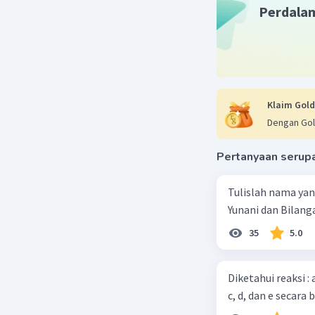
dan < 3,2.
Perdala
Beri R
Klaim Gold
Dengan Gol
Pertanyaan serup
Tulislah nama ya
Yunani dan Bilanga
35
5.0
Diketahui reaksi :
c, d, dan e secara 