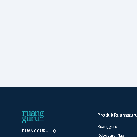
Produk Ruanggur
Ruangguru
RUANGGURU HQ
Roboguru Plus