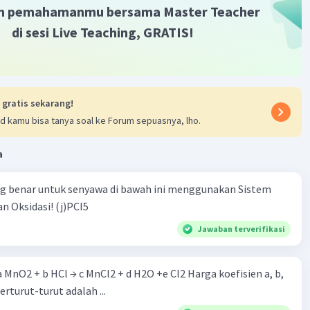
m pemahamanmu bersama Master Teacher
di sesi Live Teaching, GRATIS!
·
0.0
(
0
)
Balas
ating
 gratis sekarang!
d kamu bisa tanya soal ke Forum sepuasnya, lho.
a
Iklan
ng benar untuk senyawa di bawah ini menggunakan Sistem
n Oksidasi! (j)PCI5
Jawaban terverifikasi
 a MnO2 + b HCl → c MnCl2 + d H2O +e Cl2 Harga koefisien a, b,
berturut-turut adalah ...