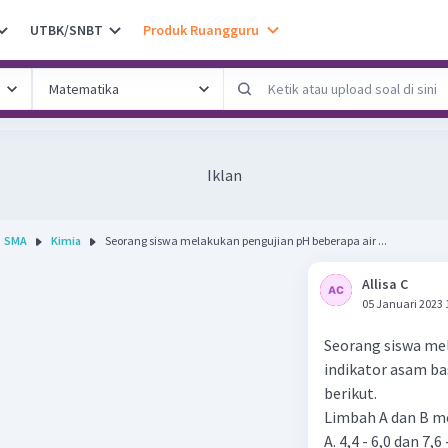
UTBK/SNBT
Produk Ruangguru
Iklan
SMA
Kimia
Seorang siswa melakukan pengujian pH beberapa air ...
Allisa C
05 Januari 2023 
Seorang siswa me
indikator asam ba
berikut.
Limbah A dan B mem
A. 4,4 - 6,0 dan 7,6 