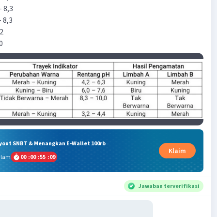
- 8,3
- 8,3
,2
,0
ryout SNBT & Menangkan E-Wallet 100rb
Klaim
alam
00
:
00
:
55
:
08
Jawaban terverifikasi