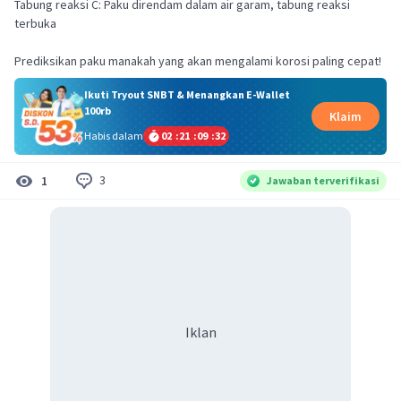
Tabung reaksi C: Paku direndam dalam air garam, tabung reaksi
terbuka
Prediksikan paku manakah yang akan mengalami korosi paling cepat!
Ikuti Tryout SNBT & Menangkan E-Wallet
100rb
Klaim
Habis dalam
02
:
21
:
09
:
31
3
1
Jawaban terverifikasi
Iklan