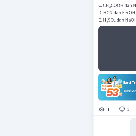
C. CH₃COOH dan 
D. HCN dan Fe(OH
E. H₂SO₄ dan NaO
Ikuti T
Habis d
1
1