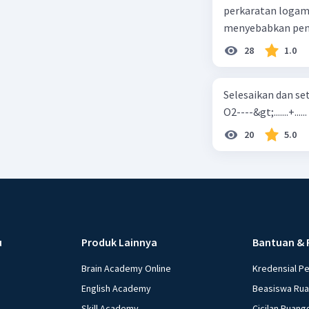
perkaratan logam b. mengurangi kadar CO2 di udara c. merusak lapisan ozon
28
1.0
Selesaikan dan seta
O2----&gt;.......+......
20
5.0
u
Produk Lainnya
Bantuan & 
Brain Academy Online
Kredensial P
English Academy
Beasiswa Ru
Skill Academy
Cicilan Ruang