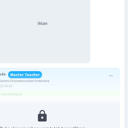
Iklan
ada
Master Teacher
umni Univesitas Islam Indonesia
023 06:16
terverifikasi
a adalah A.
sam basa adalah penentuan kadar suatu larutan basa