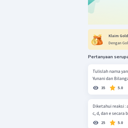
Klaim Gold
Dengan Gol
Pertanyaan serup
Tulislah nama ya
Yunani dan Bilanga
35
5.0
Diketahui reaksi :
c, d, dan e secara 
25
5.0