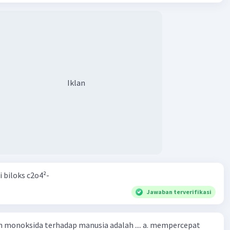
Iklan
i biloks c2o4²-
Jawaban terverifikasi
oksida terhadap manusia adalah .... a. mempercepat