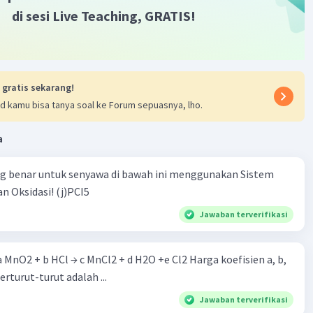
di sesi Live Teaching, GRATIS!
Iklan
 gratis sekarang!
d kamu bisa tanya soal ke Forum sepuasnya, lho.
a
ng benar untuk senyawa di bawah ini menggunakan Sistem
n Oksidasi! (j)PCI5
Jawaban terverifikasi
 a MnO2 + b HCl → c MnCl2 + d H2O +e Cl2 Harga koefisien a, b,
berturut-turut adalah ...
Jawaban terverifikasi