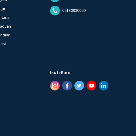
guru
02130930000
ntanan
gaduan
entuan
vasi
Ikuti Kami