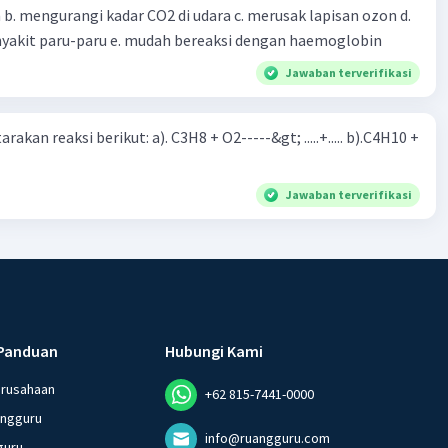
 d.
menyebabkan penyakit paru-paru e. mudah bereaksi dengan haemoglobin
Jawaban terverifikasi
rakan reaksi berikut: a). C3H8 + O2-----&gt; .....+..... b).C4H10 +
Jawaban terverifikasi
Panduan
Hubungi Kami
erusahaan
+62 815-7441-0000
angguru
info@ruangguru.com
guru