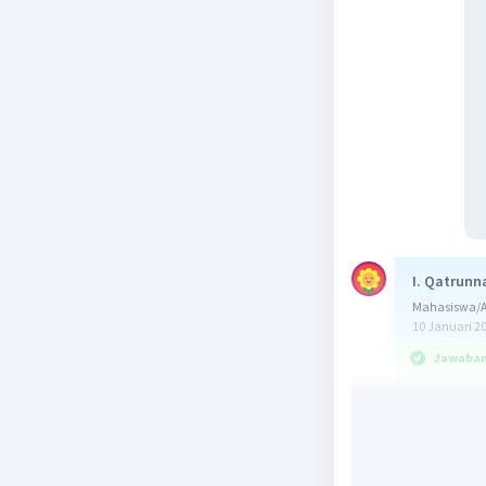
I. Qatrunn
Mahasiswa/Al
10 Januari 2
Jawaban 
Jawabanny
Titrasi a