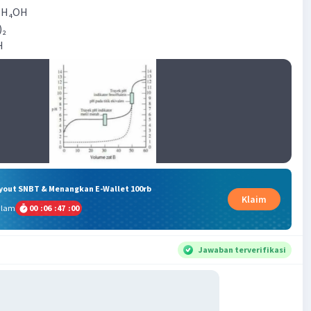
NH₄OH
)₂
H
ryout SNBT & Menangkan E-Wallet 100rb
Klaim
alam
00
:
06
:
47
:
00
Jawaban terverifikasi