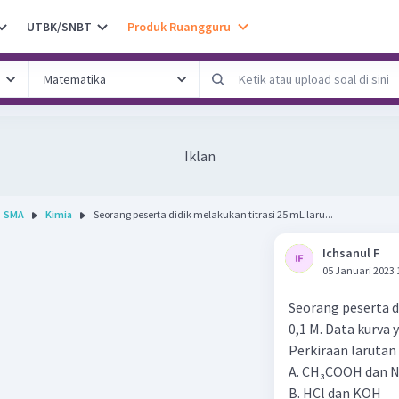
UTBK/SNBT
Produk Ruangguru
Iklan
SMA
Kimia
Seorang peserta didik melakukan titrasi 25 mL laru...
Ichsanul F
05 Januari 2023 
Seorang peserta d
0,1 M. Data kurva
Perkiraan larutan 
A. CH₃COOH dan 
B. HCl dan KOH