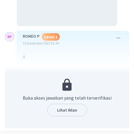
ROMEO P
Level 1
13 Desember 2023 01:34
A
·
0.0
(
0
)
Balas
Beri Rating
Buka akses jawaban yang telah terverifikasi
Lihat Iklan
Iklan