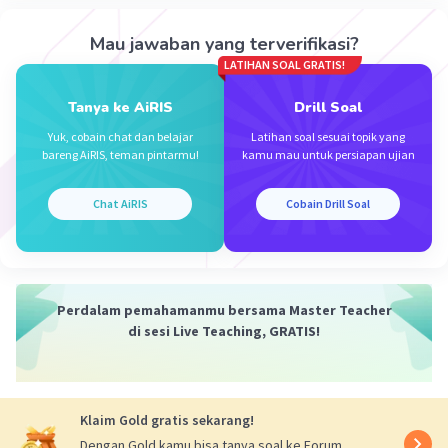
Mau jawaban yang terverifikasi?
LATIHAN SOAL GRATIS!
Tanya ke AiRIS
Drill Soal
Yuk, cobain chat dan belajar
Latihan soal sesuai topik yang
bareng AiRIS, teman pintarmu!
kamu mau untuk persiapan ujian
Chat AiRIS
Cobain Drill Soal
Perdalam pemahamanmu bersama Master Teacher
di sesi Live Teaching, GRATIS!
Klaim Gold gratis sekarang!
Dengan Gold kamu bisa tanya soal ke Forum