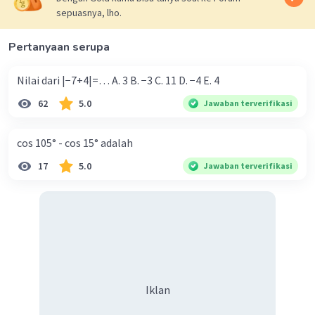
sepuasnya, lho.
Pertanyaan serupa
Nilai dari |−7+4|=… A. 3 B. −3 C. 11 D. −4 E. 4
62
5.0
Jawaban terverifikasi
cos 105° - cos 15° adalah
17
5.0
Jawaban terverifikasi
Iklan