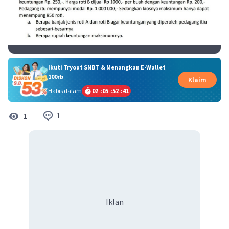
Ikuti Tryout SNBT & Menangkan E-Wallet
100rb
Klaim
Habis dalam
02
:
05
:
52
:
41
1
1
Iklan