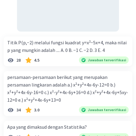
Titik P(p,−2) melalui fungsi kuadrat y=x²−5x+4, maka nilai
p yang mungkin adalah .... A. 0 B. −1 C. −2 D. 3 E. 4
28
4.5
Jawaban terverifikasi
persamaan-persamaan berikut yang merupakan
persamaan lingkaran adalah a.) x²+y²+4x-6y-12=0 b.)
x²+y²+4x-6y-16=0 c.) x²-y²+4x-6y+16=0 d.) x²+y²+4x-6y+5xy-
12=0 e.) x²+y²+4x-6y+13=0
34
3.0
Jawaban terverifikasi
Apa yang dimaksud dengan Statistika?