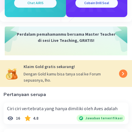
Iklan
Chat AiRIS
Cobain Drill Soal
menjadi pembawa gen B.
Penjelasan
Untuk menentukan kemungkinan pasangan
Perdalam pemahamanmu bersama Master Teacher
tersebut memiliki anak wanita pembawa
di sesi Live Teaching, GRATIS!
(carrier) bergolongan darah B, kita dapat
menggunakan hukum pewarisan genetik dan
menghitung peluangnya.
Mari kita tentukan simbol-simbol untuk gen
Klaim Gold gratis sekarang!
golongan darah A dan B:
Dengan Gold kamu bisa tanya soal ke Forum
sepuasnya, lho.
Golongan darah A (laki-laki buta warna): I
Ai
(heterozigot)
Pertanyaan serupa
Golongan darah B (wanita normal): I
I
B
B
(homozigot)
Ciri ciri vertebrata yang hanya dimiliki oleh Aves adalah
Ketika mereka memiliki anak, anak akan
16
4.8
Jawaban terverifikasi
mendapatkan satu gen dari ayah dan satu gen
dari ibu. Kombinasi gen untuk golongan darah