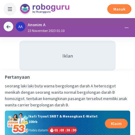
Masuk
Anonim A
AA
23 November 2023 01:10
Iklan
Pertanyaan
seorang laki laki buta warna bergolongan darah A heterozigot
menikah dengan seorang wanita normal bergolongan darah B
homozigot. tentukan kemungkinan pasangan tersebut memiliki anak
wanita carrier bergolongan darah B.
Ikuti Tryout SNBT & Menangkan E-Wallet
100rb
Klaim
Habis dalam
01
:
03
:
38
:
29