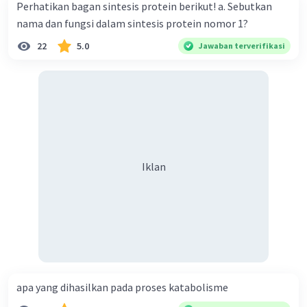
Perhatikan bagan sintesis protein berikut! a. Sebutkan
anak perempuan tersebut dapat berupa I
I
A
B
nama dan fungsi dalam sintesis protein nomor 1?
(golongan darah AB) atau I
(golongan darah A,
Ai
22
5.0
Jawaban terverifikasi
pembawa gen B).
Jadi, kemungkinan anak wanita menjadi
pembawa gen B adalah 50%, karena ada dua
kemungkinan kombinasi gen yang dapat terjadi:
I
I
(golongan darah AB) - 25%
A
B
I
(golongan darah A, pembawa gen B) -
Ai
25%
Iklan
Sehingga, ada total 50% kemungkinan anak
wanita tersebut menjadi pembawa gen B.
·
0.0
(
0
)
Balas
Beri Rating
apa yang dihasilkan pada proses katabolisme