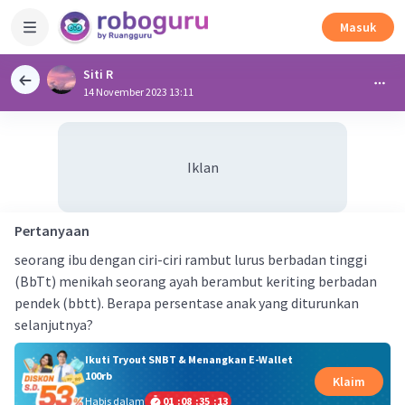
Masuk
Siti R
14 November 2023 13:11
Iklan
Pertanyaan
seorang ibu dengan ciri-ciri rambut lurus berbadan tinggi
(BbTt) menikah seorang ayah berambut keriting berbadan
pendek (bbtt). Berapa persentase anak yang diturunkan
selanjutnya?
Ikuti Tryout SNBT & Menangkan E-Wallet
100rb
Klaim
Habis dalam
01
:
08
:
35
:
12