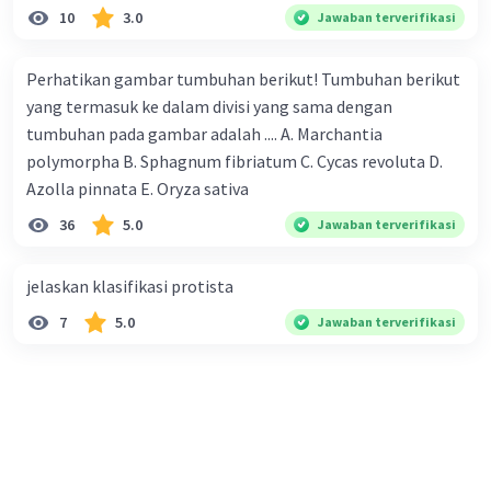
10
3.0
Jawaban terverifikasi
25%
anak akan memiliki rambut lurus dan
badan tinggi.
Perhatikan gambar tumbuhan berikut! Tumbuhan berikut
25%
anak akan memiliki rambut lurus dan
yang termasuk ke dalam divisi yang sama dengan
badan pendek.
tumbuhan pada gambar adalah .... A. Marchantia
25%
anak akan memiliki rambut keriting
polymorpha B. Sphagnum fibriatum C. Cycas revoluta D.
dan badan tinggi.
Azolla pinnata E. Oryza sativa
25%
anak akan memiliki rambut keriting
dan badan pendek.
36
5.0
Jawaban terverifikasi
Jadi, setiap kombinasi fenotipe memiliki
jelaskan klasifikasi protista
persentase
25%
.
7
5.0
Jawaban terverifikasi
·
0.0
(
0
)
Balas
Beri Rating