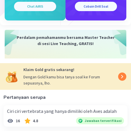
berikut:
Chat AiRIS
Cobain Drill Soal
Genotipe Rambut:
Ibu (Bb) dapat memberikan alel
B
atau
b
.
Ayah (bb) hanya dapat memberikan alel
b
.
Maka, kombinasi yang mungkin untuk
Perdalam pemahamanmu bersama Master Teacher
rambut adalah
Bb
(rambut lurus) atau
bb
di sesi Live Teaching, GRATIS!
(rambut keriting).
Genotipe Tinggi Badan:
Klaim Gold gratis sekarang!
Ibu (Tt) dapat memberikan alel
T
atau
t
.
Dengan Gold kamu bisa tanya soal ke Forum
Ayah (tt) hanya dapat memberikan alel
t
.
sepuasnya, lho.
Maka, kombinasi yang mungkin untuk
tinggi badan adalah
Tt
(tinggi) atau
tt
Pertanyaan serupa
(pendek).
Ciri ciri vertebrata yang hanya dimiliki oleh Aves adalah
Langkah 2: Menghitung Kemungkinan Genotipe
16
4.8
Jawaban terverifikasi
dan Fenotipe Anak
Kita buat kombinasi kemungkinan anak-anak: