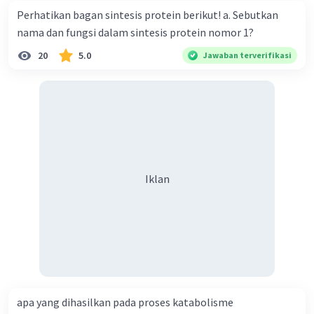
Perhatikan bagan sintesis protein berikut! a. Sebutkan
BbTt
: rambut lurus, badan tinggi
nama dan fungsi dalam sintesis protein nomor 1?
Bbtt
: rambut lurus, badan pendek
20
5.0
Jawaban terverifikasi
bbTt
: rambut keriting, badan tinggi
bbtt
: rambut keriting, badan pendek
Masing-masing kombinasi ini memiliki
probabilitas yang sama, yaitu 25%.
Langkah 3: Menentukan Persentase Fenotipe
Rambut lurus, badan tinggi (BbTt)
= 25%
Iklan
Rambut lurus, badan pendek (Bbtt)
=
25%
Rambut keriting, badan tinggi (bbTt)
=
25%
Rambut keriting, badan pendek (bbtt)
=
25%
apa yang dihasilkan pada proses katabolisme
Kesimpulan