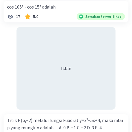
cos 105° - cos 15° adalah
17
5.0
Jawaban terverifikasi
Iklan
Titik P(p,−2) melalui fungsi kuadrat y=x²−5x+4, maka nilai
p yang mungkin adalah .... A. 0 B. −1 C. −2 D. 3 E. 4