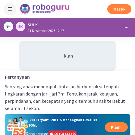
Masuk
Siti K
11 Desember 2023 12:47
Iklan
Pertanyaan
Seorang anak menempuh lintasan berbentuk setengah
lingkaran dengan jari-jari 7m. Tentukan jarak, kelajuan,
perpindahan, dan kecepatan yang ditempuh anak tersebut
selama 11 sekon.
Ikuti Tryout SNBT & Menangkan E-Wallet
100rb
Klaim
Habis dalam
00
:
08
:
31
:
19