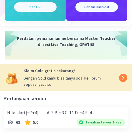
Chat AiRIS
Cobain Drill Soal
Iklan
Perdalam pemahamanmu bersama Master Teacher
di sesi Live Teaching, GRATIS!
Klaim Gold gratis sekarang!
Dengan Gold kamu bisa tanya soal ke Forum
sepuasnya, lho.
Pertanyaan serupa
Nilai dari |−7+4|=… A. 3 B. −3 C. 11 D. −4 E. 4
63
5.0
Jawaban terverifikasi