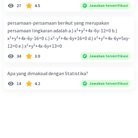
27
4.5
Jawaban terverifikasi
persamaan-persamaan berikut yang merupakan
persamaan lingkaran adalah a.) x²+y²+4x-6y-12=0 b.)
x²+y²+4x-6y-16=0 c.) x²-y²+4x-6y+16=0 d.) x²+y²+4x-6y+5xy-
12=0 e.) x²+y²+4x-6y+13=0
34
3.0
Jawaban terverifikasi
Apa yang dimaksud dengan Statistika?
14
4.2
Jawaban terverifikasi