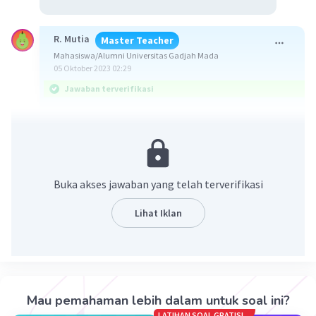
R. Mutia
Master Teacher
Mahasiswa/Alumni Universitas Gadjah Mada
05 Oktober 2023 02:29
Jawaban terverifikasi
Jawaban yang benar adalah Partikel air bergeser
satu sama lain
Soal ini dapat diselesaikan dengan memahami
Buka akses jawaban yang telah terverifikasi
karakteristik zat berbentuk padat, cair, dan gas.
Beberapa hal yang perlu diketahui adalah:
Lihat Iklan
1. Zat padat, karakteristiknya:
- bentuknya tetap (tidak mengikuti wadah)
- volume tetap
- gaya tarik antar partikel penyusun sangat kuat
Mau pemahaman lebih dalam untuk soal ini?
2. Zat cair, karakteristiknya:
LATIHAN SOAL GRATIS!