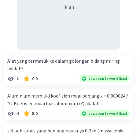
Iklan
Dinda U
Level 50
09 Oktober 2023 12:29
terima kasih yaa 🙏🏼
Daniel N
Level 73
06 Oktober 2023 13:24
Alat yang termasuk ke dalam golongan bidang miring
adalah?
Partikel air bergeser satu sama lain
2
0.0
Jawaban terverifikasi
·
0.0
(
0
)
Balas
Beri Rating
Aluminium memiliki koefisien muai panjang x = 0,000024 /
Dinda U
Level 50
°C. Koefisien muai luas aluminium (Y) adalah
09 Oktober 2023 12:30
terima kasih ya 🙏🏼
4
5.0
Jawaban terverifikasi
sebuah kubus yang panjang rusuknya 0,2 m (massa jenis