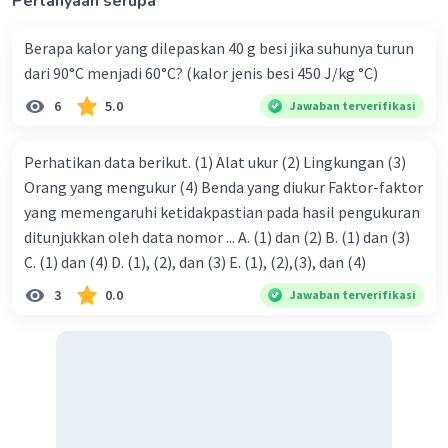
Pertanyaan serupa
bergeser satu sama lain.
Berapa kalor yang dilepaskan 40 g besi jika suhunya turun
·
5.0
(
1
)
Balas
Beri Rating
dari 90°C menjadi 60°C? (kalor jenis besi 450 J/kg °C)
6
5.0
Jawaban terverifikasi
Dinda U
Level 50
09 Oktober 2023 12:28
terima kasih banyak kak atas jawabannya, wiih
Perhatikan data berikut. (1) Alat ukur (2) Lingkungan (3)
kakak alumni UGM ya? doain ya kak, smga besok
Orang yang mengukur (4) Benda yang diukur Faktor-faktor
aku jga bisa kuliah di UGM hehe skrg aku masi smp,
yang memengaruhi ketidakpastian pada hasil pengukuran
kepengen bgt bisa kuliah disitu suatu saat nanti..
ditunjukkan oleh data nomor ... A. (1) dan (2) B. (1) dan (3)
C. (1) dan (4) D. (1), (2), dan (3) E. (1), (2),(3), dan (4)
3
0.0
Jawaban terverifikasi
Jenifer S
Level 45
05 Oktober 2023 09:05
Jawaban nya "Partikel air bergeser satu sama
lain", Semoga jawaban ini membantu 🥰🙏🏻
Iklan
·
0.0
(
0
)
Balas
Beri Rating