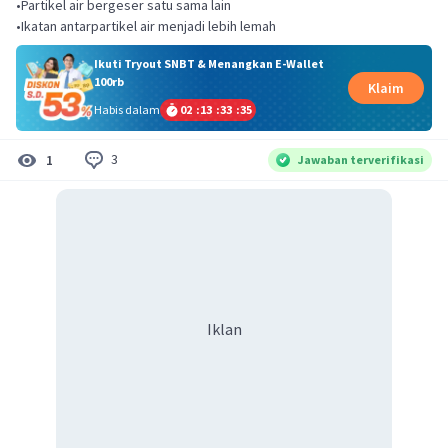
•Partikel air bergeser satu sama lain
•Ikatan antarpartikel air menjadi lebih lemah
Ikuti Tryout SNBT & Menangkan E-Wallet
100rb
Klaim
Habis dalam
02
:
13
:
33
:
35
3
1
Jawaban terverifikasi
Iklan