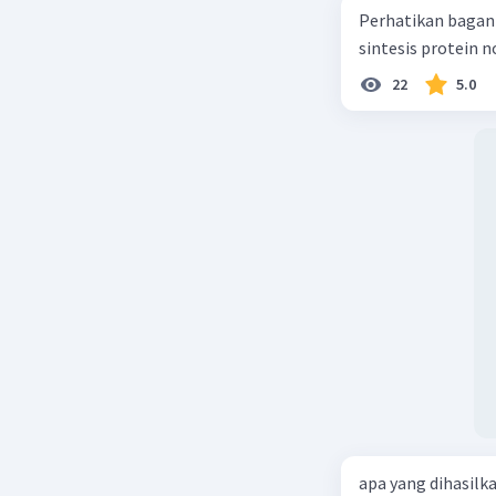
Perhatikan bagan sintesis protei
sintesis protein 
22
5.0
apa yang dihasilk