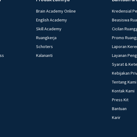
Brain Academy Online
Kredensial P
English Academy
Beasiswa Ru
Skill Academy
Cicilan Ruang
Ruangkerja
Promo Ruang
Schoters
Laporan Kere
ess
Kalananti
Layanan Pen
Syarat & Ket
Kebijakan Pri
Tentang Kami
Kontak Kami
Press Kit
Bantuan
Karir