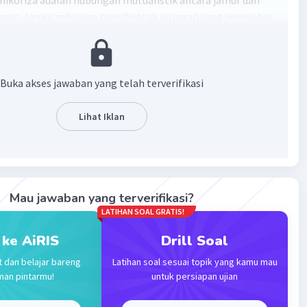
ikoriza adalah hubungan mutualistik antara jamur dan
aman. Jamur mikoriza membentuk jaringan yang menyebar
tanah untuk menyerap air dan nutrisi yang tidak dapat
 oleh akar tanaman. Di sisi lain, akar tanaman memberikan
at yang dihasilkan dari fotosintesis kepada jamur mikoriza.
ikoriza dapat meningkatkan produktivitas tanaman dan
Buka akses jawaban yang telah terverifikasi
kan kualitas tanah. Ada dua jenis senyawa mikoriza yaitu
endomikoriza dan eksomikoriza.
Lihat Iklan
·
0.0
(
0
)
Balas
ating
Mau jawaban yang terverifikasi?
LATIHAN SOAL GRATIS!
 ke AiRIS
Drill Soal
t dan belajar bareng
Latihan soal sesuai topik yang kamu mau
Iklan
man pintarmu!
untuk persiapan ujian