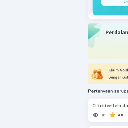
Ch
Perdala
Klaim Gold
Dengan Gol
Pertanyaan serup
Ciri ciri vertebra
16
4.8