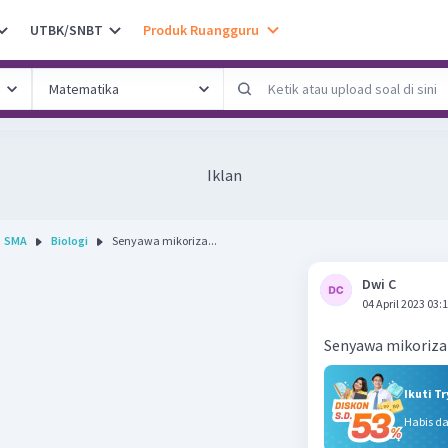
UTBK/SNBT
Produk Ruangguru
Iklan
SMA
Biologi
Senyawa mikoriza...
Dwi C
04 April 2023 03:
Senyawa mikoriza
Ikuti T
Habis d