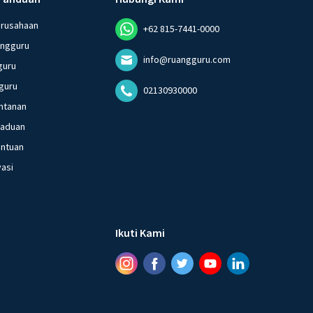
erusahaan
+62 815-7441-0000
angguru
info@ruangguru.com
guru
guru
02130930000
ntanan
gaduan
entuan
vasi
Ikuti Kami