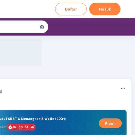
Daftar
Masuk
18
ryout SNBT & Menangkan E-Wallet 100rb
Klaim
alam
02
:
10
:
51
:
41