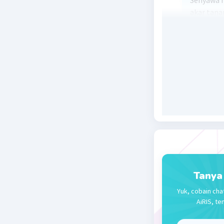
Senyawa m
akar tan
ke dalam 
dijangkau
karbohidr
Senyawa m
meningkat
mikoriza 
Beri R
Tanya
Yuk, cobain cha
AiRIS, te