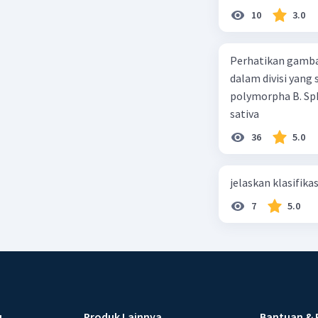
10
3.0
Perhatikan gamba
dalam divisi yang
polymorpha B. Sph
sativa
36
5.0
jelaskan klasifikas
7
5.0
u
Produk Lainnya
Bantuan & 