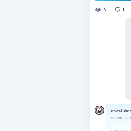
1
3
KawaiNime
04 April 2023 