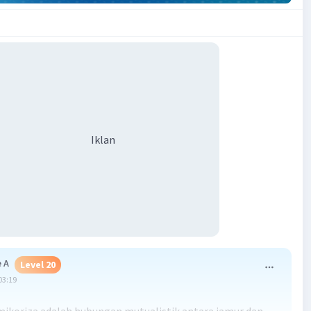
Iklan
 A
Level 20
03:19