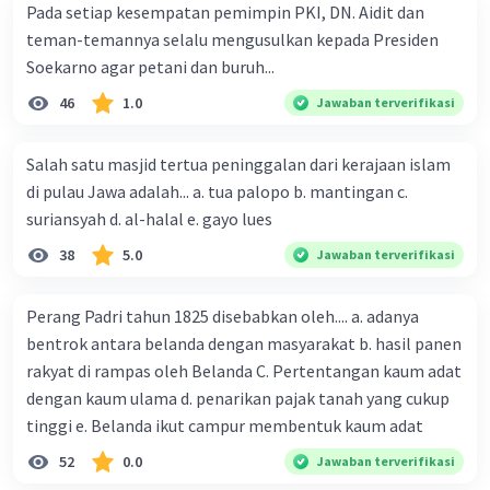
Pada setiap kesempatan pemimpin PKI, DN. Aidit dan
teman-temannya selalu mengusulkan kepada Presiden
Soekarno agar petani dan buruh...
46
1.0
Jawaban terverifikasi
Salah satu masjid tertua peninggalan dari kerajaan islam
di pulau Jawa adalah... a. tua palopo b. mantingan c.
suriansyah d. al-halal e. gayo lues
38
5.0
Jawaban terverifikasi
Perang Padri tahun 1825 disebabkan oleh.... a. adanya
bentrok antara belanda dengan masyarakat b. hasil panen
rakyat di rampas oleh Belanda C. Pertentangan kaum adat
dengan kaum ulama d. penarikan pajak tanah yang cukup
tinggi e. Belanda ikut campur membentuk kaum adat
52
0.0
Jawaban terverifikasi