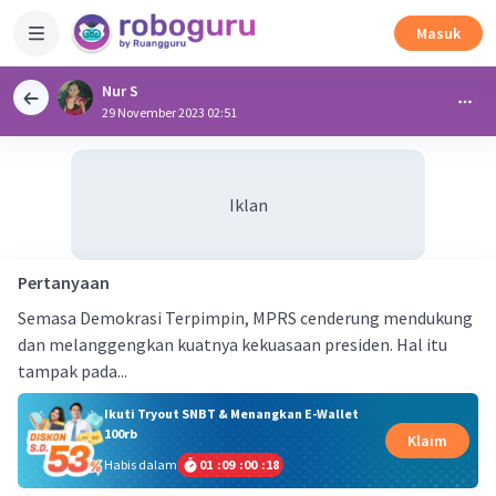
Masuk
Nur S
29 November 2023 02:51
Iklan
Pertanyaan
Semasa Demokrasi Terpimpin, MPRS cenderung mendukung
dan melanggengkan kuatnya kekuasaan presiden. Hal itu
tampak pada...
Ikuti Tryout SNBT & Menangkan E-Wallet
100rb
Klaim
Habis dalam
01
:
09
:
00
:
17