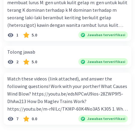
membuat lurus M: gen untuk kulit gelap m: gen untuk kulit
fungsi uang 16. fungsi uang 17. peranan dan maksud
terang K dominan terhadap k M dominan terhadap m
didirikan lembaga keuangan non-Bank / bukan bank 18.
seorang laki-laki berambut keriting berkulit gelap
maksud dengan kegiatan menghimpun dana yang
(heterozigot) kawin dengan wanita rambut lurus kulit
dilakukan perbankan 19. tugas Bank Indonesia 20. tugas
terang tentukan : a. bagan perkawinannya b. rasio
1
5.0
Jawaban terverifikasi
Bank Umum 21. kegiatan lembaga keuangan non-Bank 22.
genotipe dan rasio fenotipe nya c. jika perkawinan itu
kelembagaan keuangan non-bank yang memiliki kegiatan
menghasilkan 12 anak. tentukan fenotipe keturunannya
Tolong jawab
yang dilakukan dengan operasi simpan pinjam 23.
dengan prosentase
Lembaga keuangan non bank yang memiliki fungsi
2
5.0
Jawaban terverifikasi
sebagai penggerak investasi dengan memperhatikan dan
memasukan surat berharga 24. Nama lembaga keuangan
Watch these videos (link attached), and answer the
non bank yang bertugas mengatasi para rensumen 25.
following questions! Work with your porther! What Causes
Ciri" dari masyarakat ekonomi abad ke 21
Wind Blow? https://youtu.be/edsNPCwU9ios-28ZWP9f5-
DhAw213 How Do Maglev Trains Work?
https://youtu.be/m-rNILc/TKMP-60K4No3A5 K305 1. What
happens to air molecules when air heats them up? 2. Why
7
0.0
Jawaban terverifikasi
do air molecules move? And from where to where? 3. In
summary, what causes wind to blow? 4. Why do cold air