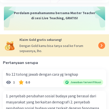
sebagai simbol pencarian atau usaha untuk
mencapai sesuatu yang baik dan
Perdalam pemahamanmu bersama Master Teacher
bermanfaat.
di sesi Live Teaching, GRATIS!
Baris kedua
menyatakan bahwa hati yang
bersih tidak akan terpengaruh oleh kata-
kata yang keji dan kasar. Ini mengandung
pesan moral bahwa sikap dan karakter
Klaim Gold gratis sekarang!
seseorang harus tetap kuat dan tidak
Dengan Gold kamu bisa tanya soal ke Forum
tergoyahkan oleh ujaran negatif dari orang
sepuasnya, lho.
lain.
Pertanyaan serupa
Pesan Moral:
No 12 tolong jawab dengan cara yg lengkap
Seloka ini mengajarkan kita tentang
pentingnya menjaga hati dan diri sendiri
1
0.0
Jawaban terverifikasi
dari pengaruh negatif. Meskipun ada kata-
kata kasar atau kritik dari luar, kita harus
1. penyebab perubahan sosial budaya yang berasal dari
tetap memiliki integritas dan bersikap
masyarakat yang berkaitan demografi 2. penyebab
positif.
perubahan sosial budaya yang terkait dengan fenomena