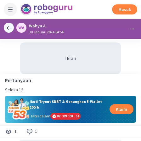
Masuk
Wahyu A
30 Januari 2024 14:54
Iklan
Pertanyaan
Seloka 12
Ikuti Tryout SNBT & Menangkan E-Wallet
100rb
Klaim
Habis dalam
02
:
09
:
08
:
51
1
1