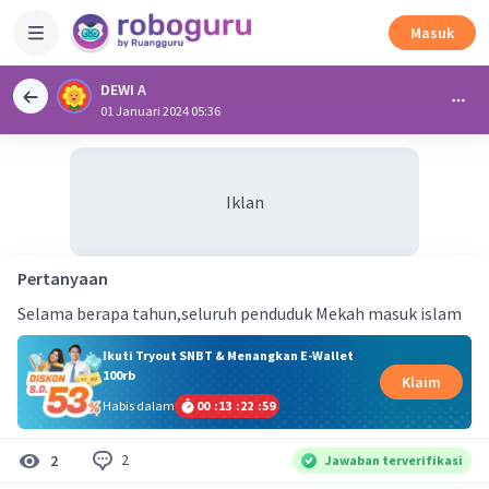
Masuk
DEWI A
01 Januari 2024 05:36
Iklan
Pertanyaan
Selama berapa tahun,seluruh penduduk Mekah masuk islam
Ikuti Tryout SNBT & Menangkan E-Wallet
100rb
Klaim
Habis dalam
00
:
13
:
22
:
59
2
2
Jawaban terverifikasi