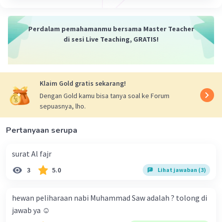
·
0.0
(
0
)
Balas
Beri Rating
Perdalam pemahamanmu bersama Master Teacher
di sesi Live Teaching, GRATIS!
Klaim Gold gratis sekarang!
Dengan Gold kamu bisa tanya soal ke Forum
sepuasnya, lho.
Pertanyaan serupa
surat Al fajr
3
5.0
Lihat jawaban (3)
hewan peliharaan nabi Muhammad Saw adalah ? tolong di
jawab ya ☺️