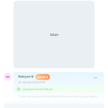
Iklan
Rakryan N
Level 2
01 Januari 2024 13:05
Jawaban terverifikasi
Tidak semua penduduk Mekah masuk Islam pada waktu
yang bersamaan. Pada tahun ke-8 Hijriah (630 Masehi),
Nabi Muhammad memasuki Mekah setelah Perjanjian