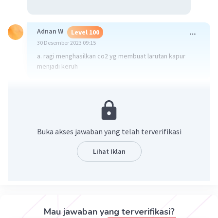
Adnan W
Level 100
30 Desember 2023 09:15
a. ragi menghasilkan co2 yg membuat larutan kapur
menjadi keruh
·
0.0
(
0
)
Balas
Beri Rating
Buka akses jawaban yang telah terverifikasi
Lihat Iklan
Iklan
Mau jawaban yang terverifikasi?