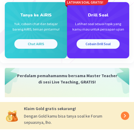
LATIHAN SOAL GRATIS!
Tanya ke AiRIS
Drill Soal
Yuk, cobain chat dan belajar
Latihan soal sesuai topik yang
bareng AiRIS, teman pintarmu!
kamu mau untuk persiapan ujian
Chat AiRIS
Cobain Drill Soal
Perdalam pemahamanmu bersama Master Teacher
di sesi Live Teaching, GRATIS!
Klaim Gold gratis sekarang!
Dengan Gold kamu bisa tanya soal ke Forum
sepuasnya, lho.