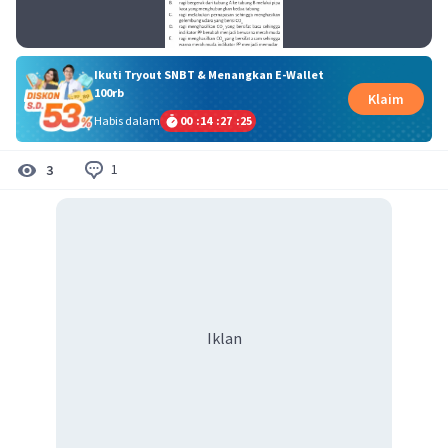
Ikuti Tryout SNBT & Menangkan E-Wallet
100rb
Klaim
Habis dalam
00
:
14
:
27
:
24
1
3
Iklan