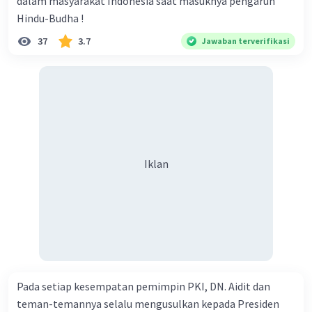
dalam masyarakat Indonesia saat masuknya pengaruh
dalam penyebaran Islam di Indonesia. Mereka
menggunakan kekuasaan mereka untuk
Hindu-Budha !
menyebarkan ajaran Islam dan membangun
37
3.7
Jawaban terverifikasi
lembaga-lembaga pendidikan Islam.
Pengaruh Islam di Indonesia
Islam telah memberikan pengaruh yang besar
terhadap kehidupan masyarakat Indonesia.
Pengaruh Islam dapat dilihat dalam berbagai
aspek kehidupan, seperti:
Iklan
Agama
. Islam menjadi agama mayoritas di
Indonesia.
Budaya
. Islam telah mempengaruhi
berbagai aspek budaya Indonesia, seperti
seni, musik, dan arsitektur.
Politik
. Islam telah menjadi kekuatan
politik yang penting di Indonesia.
Pada setiap kesempatan pemimpin PKI, DN. Aidit dan
Kesimpulan
teman-temannya selalu mengusulkan kepada Presiden