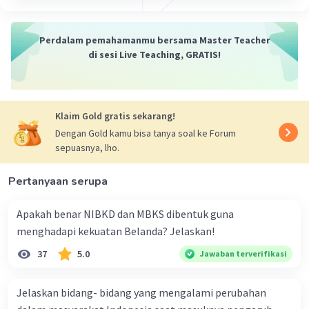
muslim yang ditemukan di Sumatra dan
Jawa.
Perdalam pemahamanmu bersama Master Teacher
di sesi Live Teaching, GRATIS!
Selain teori perdagangan, terdapat juga teori
perkawinan
dan
politik
. Teori pernikahan
menyatakan bahwa Islam masuk ke Indonesia
melalui pernikahan antara para pedagang
Klaim Gold gratis sekarang!
muslim dengan penduduk lokal. Teori politik
Dengan Gold kamu bisa tanya soal ke Forum
menyatakan bahwa Islam masuk ke Indonesia
sepuasnya, lho.
melalui penyebaran agama oleh para penguasa
muslim.
Pertanyaan serupa
Perkembangan Islam di Indonesia
Islam berkembang pesat di Indonesia pada abad
Apakah benar NIBKD dan MBKS dibentuk guna
ke-13 dan 14. Hal ini ditandai dengan berdirinya
menghadapi kekuatan Belanda? Jelaskan!
kerajaan-kerajaan Islam di berbagai wilayah
37
5.0
Jawaban terverifikasi
Indonesia, seperti Samudra Pasai, Malaka,
Demak, dan Mataram.
Jelaskan bidang- bidang yang mengalami perubahan
Kerajaan-kerajaan Islam ini berperan penting