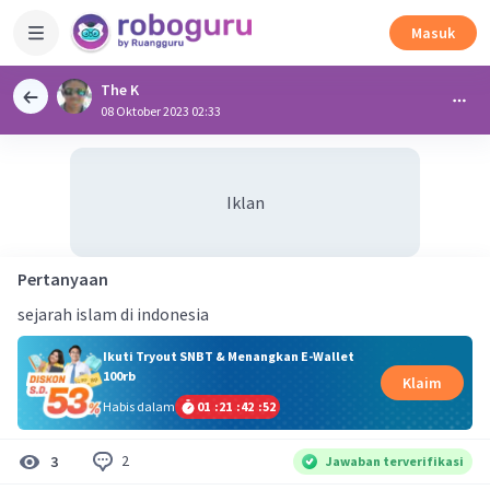
Masuk
The K
08 Oktober 2023 02:33
Iklan
Pertanyaan
sejarah islam di indonesia
Ikuti Tryout SNBT & Menangkan E-Wallet
100rb
Klaim
Habis dalam
01
:
21
:
42
:
51
2
3
Jawaban terverifikasi