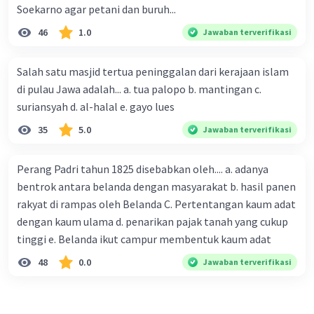
Islam telah menjadi bagian dari sejarah dan
Soekarno agar petani dan buruh...
budaya Indonesia selama berabad-abad. Islam
46
1.0
Jawaban terverifikasi
telah memberikan pengaruh yang besar
terhadap kehidupan masyarakat Indonesia, baik
di bidang agama, budaya, maupun politik.
Salah satu masjid tertua peninggalan dari kerajaan islam
di pulau Jawa adalah... a. tua palopo b. mantingan c.
·
0.0
(
0
)
Balas
Beri Rating
suriansyah d. al-halal e. gayo lues
35
5.0
Jawaban terverifikasi
Nanda R
Community
Level 89
08 Oktober 2023 02:35
Perang Padri tahun 1825 disebabkan oleh.... a. adanya
bentrok antara belanda dengan masyarakat b. hasil panen
Islam pertama kali masuk ke Indonesia pada
rakyat di rampas oleh Belanda C. Pertentangan kaum adat
abad ke-7 Masehi. Perdagangan maritim menjadi
Iklan
dengan kaum ulama d. penarikan pajak tanah yang cukup
jalur utama penyebaran agama ini. Pedagang-
tinggi e. Belanda ikut campur membentuk kaum adat
pedagang muslim dari berbagai wilayah, seperti
Gujarat, India, dan Timur Tengah, datang ke
48
0.0
Jawaban terverifikasi
pelabuhan-pelabuhan Indonesia membawa
bersamaan ajaran Islam