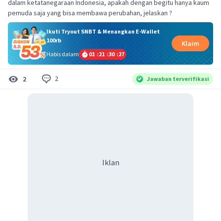
dalam ketatanegaraan Indonesia, apakah dengan begitu hanya kaum
pemuda saja yang bisa membawa perubahan, jelaskan ?
Ikuti Tryout SNBT & Menangkan E-Wallet
100rb
Klaim
Habis dalam
01
:
21
:
30
:
26
2
2
Jawaban terverifikasi
Iklan