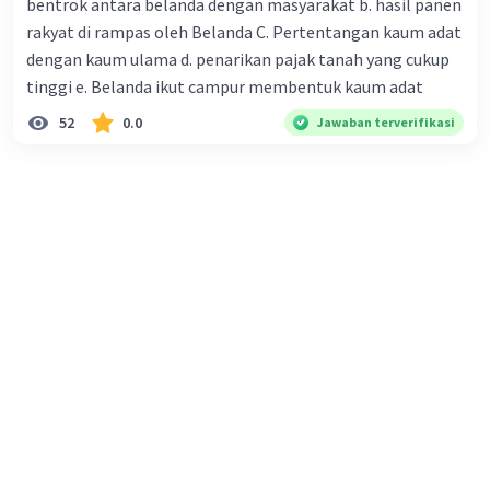
bentrok antara belanda dengan masyarakat b. hasil panen
potensi untuk membawa perubahan. Semua
rakyat di rampas oleh Belanda C. Pertentangan kaum adat
lapisan masyarakat, termasuk tokoh politik,
dengan kaum ulama d. penarikan pajak tanah yang cukup
intelektual, aktivis masyarakat, dan lainnya, juga
tinggi e. Belanda ikut campur membentuk kaum adat
memiliki peran yang penting dalam proses
52
0.0
Jawaban terverifikasi
perubahan dan kemajuan negara. Namun,
pemuda sering kali menjadi motor perubahan
karena keberanian, idealisme, dan semangatnya
yang besar dalam menyuarakan aspirasi dan
memperjuangkan keadilan serta kemajuan
sosial.
Oleh karena itu, sementara pemuda memegang
peran yang krusial dalam dinamika masyarakat
dan ketatanegaraan, penting juga untuk
mengakui bahwa semua elemen masyarakat
memiliki tanggung jawab untuk berkontribusi
dalam membangun negara yang lebih baik.
Keberhasilan perubahan dan kemajuan negara
tidak tergantung pada satu kelompok atau