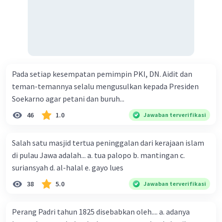
Pemuda memiliki peran yang sangat penting
Iklan
dalam ketatanegaraan Indonesia, karena mereka
adalah agen perubahan yang potensial dalam
dinamika masyarakat. Meskipun usianya relatif
muda, pemuda memiliki energi, semangat, dan
idealisme yang kuat untuk memperjuangkan
Pada setiap kesempatan pemimpin PKI, DN. Aidit dan
perubahan demi kemajuan bangsa dan negara.
teman-temannya selalu mengusulkan kepada Presiden
Posisi penting pemuda dalam ketatanegaraan
Soekarno agar petani dan buruh...
Indonesia tercermin dalam sejarah perjuangan
bangsa. Contoh-contoh seperti gerakan pemuda
46
1.0
Jawaban terverifikasi
1928 yang menghasilkan Sumpah Pemuda,
gerakan pemuda 1945 yang memperjuangkan
Salah satu masjid tertua peninggalan dari kerajaan islam
kemerdekaan dan menghasilkan Proklamasi
di pulau Jawa adalah... a. tua palopo b. mantingan c.
Kemerdekaan, gerakan pemuda 1966 yang
suriansyah d. al-halal e. gayo lues
mendukung Orde Baru, dan gerakan pemuda 1998
yang memperjuangkan reformasi menunjukkan
38
5.0
Jawaban terverifikasi
bagaimana peran pemuda sangat berpengaruh
dalam arah dan perkembangan negara.
Perang Padri tahun 1825 disebabkan oleh.... a. adanya
Namun, tidak hanya pemuda saja yang memiliki