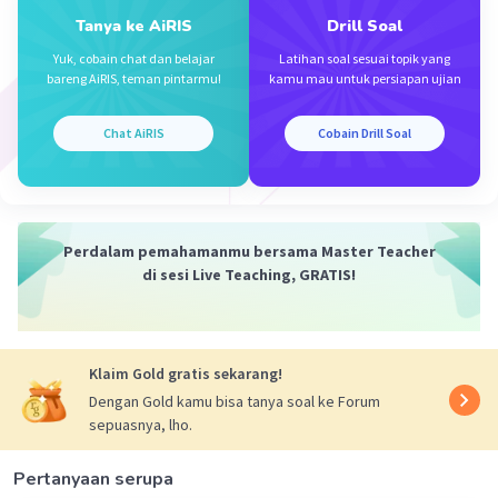
Mari kita tentukan simbol-simbol untuk gen:
Tanya ke AiRIS
Drill Soal
Gen warna bulu:
Yuk, cobain chat dan belajar
Latihan soal sesuai topik yang
bareng AiRIS, teman pintarmu!
kamu mau untuk persiapan ujian
Hitam (dominan): H
Putih (resesif): h
Chat AiRIS
Cobain Drill Soal
Gen warna mata:
Normal (dominan): M
Merah (resesif): m
Perdalam pemahamanmu bersama Master Teacher
di sesi Live Teaching, GRATIS!
Dengan menggunakan data hasil uji silang F1,
kita dapat menyusun pohon silsilah dan
menghitung frekuensi rekombinan untuk setiap
kombinasi gen. Berikut adalah data yang
Klaim Gold gratis sekarang!
diberikan:
Dengan Gold kamu bisa tanya soal ke Forum
sepuasnya, lho.
Marmut hitam mata normal (HM): 330 ekor
Marmut hitam mata merah (Hm): 62 ekor
Pertanyaan serupa
Marmut putih mata normal (hM): 28 ekor