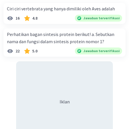
Marmut putih mata merah (hm): 480 ekor
Ciri ciri vertebrata yang hanya dimiliki oleh Aves adalah
Frekuensi rekombinan dapat dihitung dengan
16
4.8
Jawaban terverifikasi
menjumlahkan jumlah keturunan yang memiliki
kombinasi alel yang tidak sesuai dengan genotip
Perhatikan bagan sintesis protein berikut! a. Sebutkan
orang tua dan membaginya dengan jumlah total
nama dan fungsi dalam sintesis protein nomor 1?
keturunan.
22
5.0
Jawaban terverifikasi
(
persamaan, lihat pada gambar
)
Jadi, nilai pindah silang (
crossover
) adalah 0,1
atau 10%.
Iklan