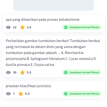
·
5.0
(
1
)
Balas
Beri Rating
apa yang dihasilkan pada proses katabolisme
Arinda R
Level 22
23 November 2023 02:41
10
3.0
Jawaban terverifikasi
terima kasihh kk
Perhatikan gambar tumbuhan berikut! Tumbuhan berikut
yang termasuk ke dalam divisi yang sama dengan
tumbuhan pada gambar adalah .... A. Marchantia
polymorpha B. Sphagnum fibriatum C. Cycas revoluta D.
Azolla pinnata E. Oryza sativa
39
5.0
Jawaban terverifikasi
Iklan
jelaskan klasifikasi protista
7
5.0
Jawaban terverifikasi