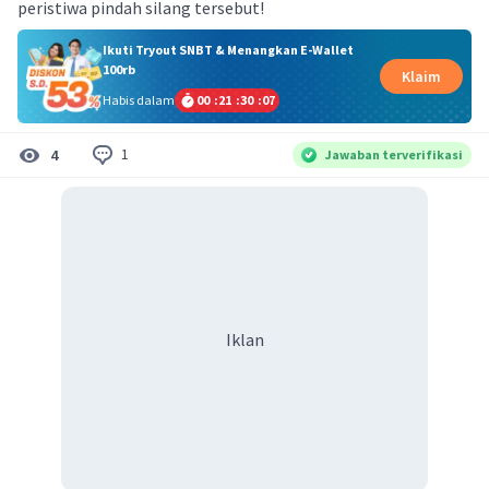
peristiwa pindah silang tersebut!
Ikuti Tryout SNBT & Menangkan E-Wallet
100rb
Klaim
Habis dalam
00
:
21
:
30
:
07
1
4
Jawaban terverifikasi
Iklan