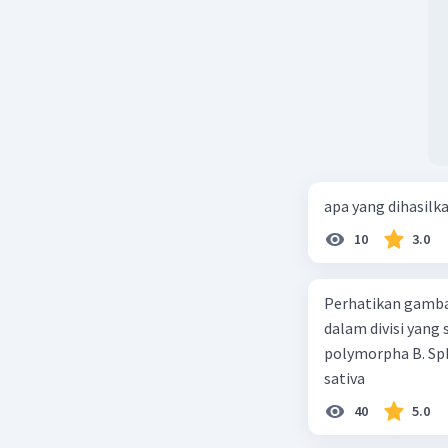
apa yang dihasilk
10
3.0
Perhatikan gamba
dalam divisi yang
polymorpha B. Sph
sativa
40
5.0