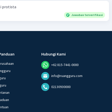
i protista
Jawaban terverifikasi
Panduan
Hubungi Kami
erusahaan
+62 815-7441-0000
angguru
info@ruangguru.com
guru
guru
02130930000
ntanan
gaduan
entuan