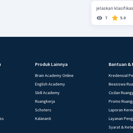
jelaskan klasifikas
7
5.0
u
Produk Lainnya
Bantuan & 
Brain Academy Online
Kredensial P
English Academy
Beasiswa Ru
Skill Academy
Cicilan Ruang
Ruangkerja
Promo Ruang
Schoters
Laporan Kere
ess
Kalananti
Layanan Pen
Syarat & Ket