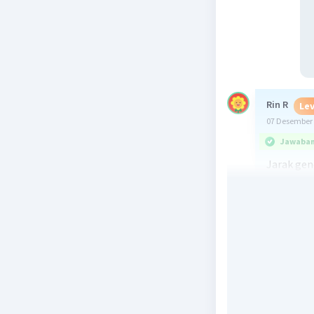
Rin R
Lev
07 Desember 
Jawaban 
Jarak gen
menggunak
bahwa jar
Dalam sua
sayap pen
kita dapa
probabili