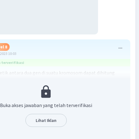
el 8
2023 10:03
terverifikasi
etik antara dua gen di suatu kromosom dapat dihitung
an persentase rekombinasi antara mereka. Diketahui
ak antara gen B dan gen D adalah 10%.
tu persilangan, jika fenotipe lalat buah tubuh abu-abu
Buka akses jawaban yang telah terverifikasi
dek (BbDd) dihasilkan melalui peristiwa rekombinasi, maka
t menggunakan jarak antara gen B dan gen D sebagai
Lihat Iklan
tas rekombinasi antara mereka.