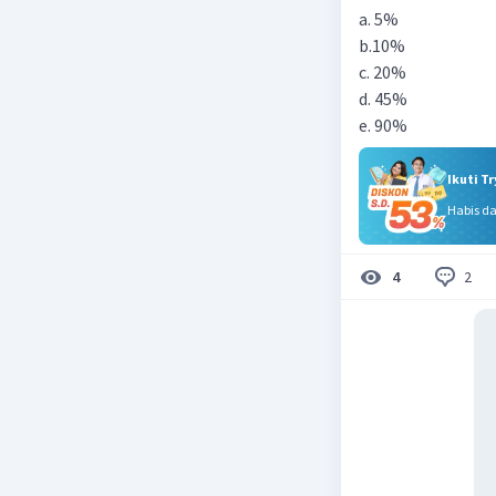
a. 5%
b.10%
c. 20%
d. 45%
e. 90%
Ikuti T
Habis d
2
4