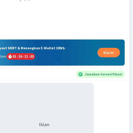
ryout SNBT & Menangkan E-Wallet 100rb
Klaim
alam
01
:
16
:
11
:
00
Jawaban terverifikasi
Iklan