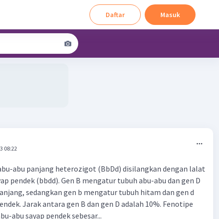
Daftar
Masuk
3 08:22
 abu-abu panjang heterozigot (BbDd) disilangkan dengan lalat
yap pendek (bbdd). Gen B mengatur tubuh abu-abu dan gen D
anjang, sedangkan gen b mengatur tubuh hitam dan gen d
ndek. Jarak antara gen B dan gen D adalah 10%. Fenotipe
abu-abu sayap pendek sebesar...