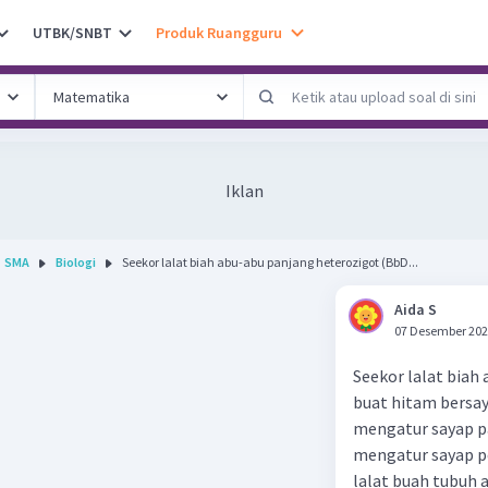
UTBK/SNBT
Produk Ruangguru
Iklan
SMA
Biologi
Seekor lalat biah abu-abu panjang heterozigot (BbD...
Aida S
07 Desember 202
Seekor lalat biah
buat hitam bersa
mengatur sayap p
mengatur sayap pe
lalat buah tubuh 