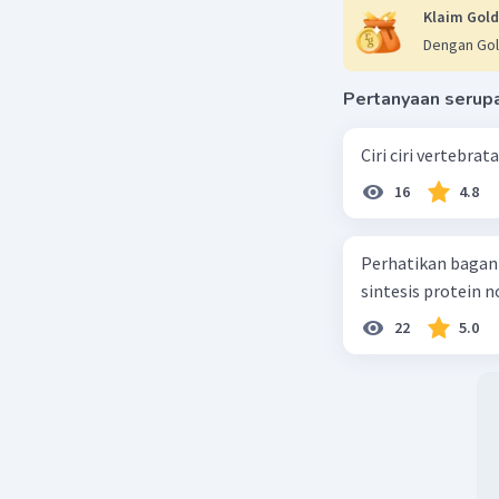
Dalam sua
Klaim Gold
sayap pen
Dengan Gol
kita dapa
probabili
Pertanyaan serup
Jadi, jaw
Ciri ciri vertebra
Beri R
16
4.8
Perhatikan bagan sintesis protei
sintesis protein 
22
5.0