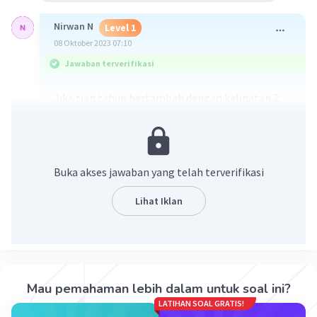
Nirwan N
Level 1
08 Oktober 2023 07:10
Jawaban terverifikasi
Jika tiap tahun bertambah dengan kelipatan 2,
maka :
4 x 2 = 8
8 x 2 = 16
16 x 2 = 32
Buka akses jawaban yang telah terverifikasi
32 x 2 = 64
64 x 2 = 128
Lihat Iklan
Jadi, jawabannya adalah D. 128 kg.
·
0.0
(
0
)
Balas
Beri Rating
Mau pemahaman lebih dalam untuk soal ini?
LATIHAN SOAL GRATIS!