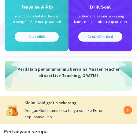
Tanya ke AiRIS
Drill Soal
Yuk, cobain chat dan belajar
Latihan soal sesuai topik yang
bareng AiRIS, teman pintarmu!
kamu mau untuk persiapan ujian
Iklan
Chat AiRIS
Cobain Drill Soal
Perdalam pemahamanmu bersama Master Teacher
di sesi Live Teaching, GRATIS!
Klaim Gold gratis sekarang!
Dengan Gold kamu bisa tanya soal ke Forum
sepuasnya, lho.
Pertanyaan serupa