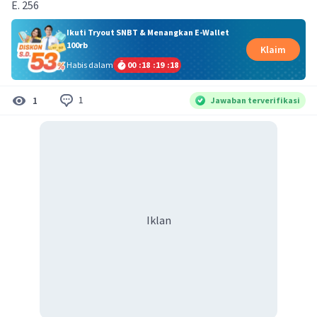
E. 256
Ikuti Tryout SNBT & Menangkan E-Wallet
100rb
Klaim
Habis dalam
00
:
18
:
19
:
18
1
1
Jawaban terverifikasi
Iklan