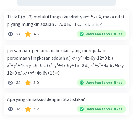
Titik P(p,−2) melalui fungsi kuadrat y=x²−5x+4, maka nilai
p yang mungkin adalah .... A. 0 B. −1 C. −2 D. 3 E. 4
27
4.5
Jawaban terverifikasi
persamaan-persamaan berikut yang merupakan
persamaan lingkaran adalah a.) x²+y²+4x-6y-12=0 b.)
x²+y²+4x-6y-16=0 c.) x²-y²+4x-6y+16=0 d.) x²+y²+4x-6y+5xy-
12=0 e.) x²+y²+4x-6y+13=0
34
3.0
Jawaban terverifikasi
Apa yang dimaksud dengan Statistika?
14
4.2
Jawaban terverifikasi