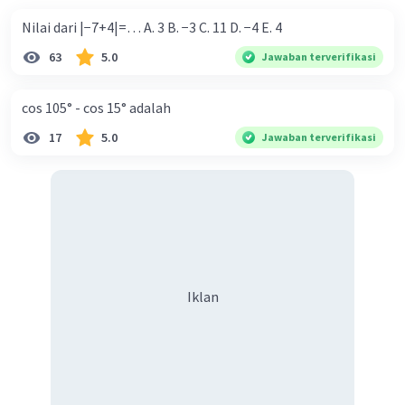
Nilai dari |−7+4|=… A. 3 B. −3 C. 11 D. −4 E. 4
63
5.0
Jawaban terverifikasi
cos 105° - cos 15° adalah
17
5.0
Jawaban terverifikasi
Iklan