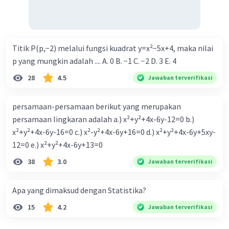
Titik P(p,−2) melalui fungsi kuadrat y=x²−5x+4, maka nilai
p yang mungkin adalah .... A. 0 B. −1 C. −2 D. 3 E. 4
28
4.5
Jawaban terverifikasi
persamaan-persamaan berikut yang merupakan
persamaan lingkaran adalah a.) x²+y²+4x-6y-12=0 b.)
x²+y²+4x-6y-16=0 c.) x²-y²+4x-6y+16=0 d.) x²+y²+4x-6y+5xy-
12=0 e.) x²+y²+4x-6y+13=0
38
3.0
Jawaban terverifikasi
Apa yang dimaksud dengan Statistika?
15
4.2
Jawaban terverifikasi