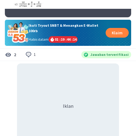
Ikuti Tryout SNBT & Menangkan E-Wallet
100rb
Klaim
Habis dalam
01
:
19
:
44
:
13
1
2
Jawaban terverifikasi
Iklan