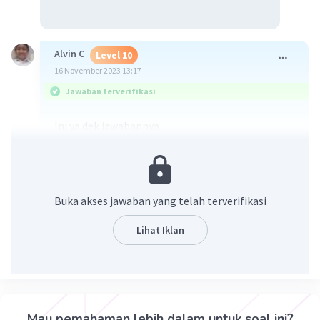
Alvin C
Level 10
16 November 2023 13:17
Jawaban terverifikasi
Ini ya dek jawabannya
Buka akses jawaban yang telah terverifikasi
Lihat Iklan
·
5.0
(
1
)
Balas
Beri Rating
Mau pemahaman lebih dalam untuk soal ini?