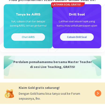
LATIHAN SOAL GRATIS!
Tanya ke AiRIS
Drill Soal
Yuk, cobain chat dan belajar
Latihan soal sesuai topik yang
Iklan
bareng AiRIS, teman pintarmu!
kamu mau untuk persiapan ujian
Chat AiRIS
Cobain Drill Soal
Perdalam pemahamanmu bersama Master Teacher
di sesi Live Teaching, GRATIS!
Klaim Gold gratis sekarang!
Dengan Gold kamu bisa tanya soal ke Forum
sepuasnya, lho.