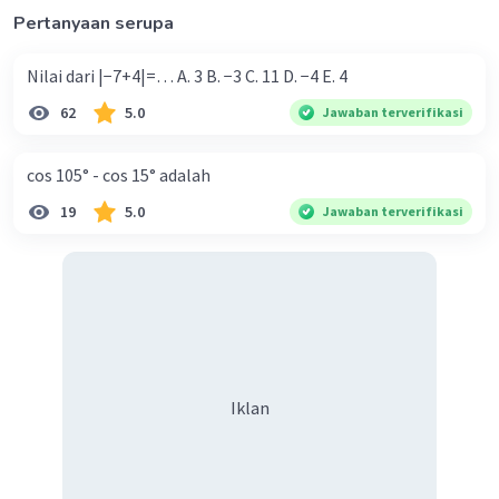
Pertanyaan serupa
Nilai dari |−7+4|=… A. 3 B. −3 C. 11 D. −4 E. 4
62
5.0
Jawaban terverifikasi
cos 105° - cos 15° adalah
19
5.0
Jawaban terverifikasi
Iklan