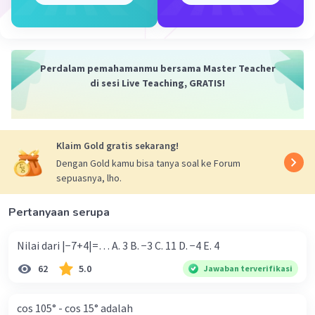
Iklan
Perdalam pemahamanmu bersama Master Teacher
di sesi Live Teaching, GRATIS!
Klaim Gold gratis sekarang!
Dengan Gold kamu bisa tanya soal ke Forum
sepuasnya, lho.
Pertanyaan serupa
Nilai dari |−7+4|=… A. 3 B. −3 C. 11 D. −4 E. 4
62
5.0
Jawaban terverifikasi
cos 105° - cos 15° adalah