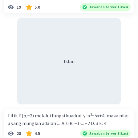
19
5.0
Jawaban terverifikasi
Iklan
Titik P(p,−2) melalui fungsi kuadrat y=x²−5x+4, maka nilai
p yang mungkin adalah .... A. 0 B. −1 C. −2 D. 3 E. 4
28
4.5
Jawaban terverifikasi