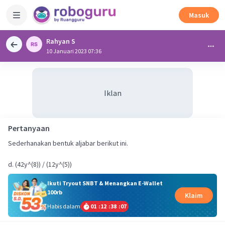
Masuk
Rahyan S
10 Januari 2023 07:36
Iklan
Pertanyaan
Sederhanakan bentuk aljabar berikut ini.
Ikuti Tryout SNBT & Menangkan E-Wallet
100rb
Klaim
Habis dalam
01
:
12
:
38
:
06