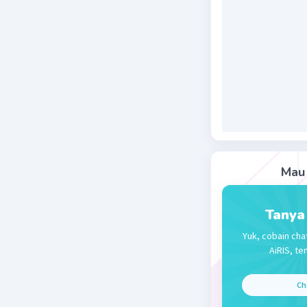
mengatasi
perusahaa
OPEC seca
Tujuan di
mengenai 
perusahaa
belakang 
1. Akibat
merupaka
The Seven
Mau 
2. Kebutu
pada sekt
Tanya
Berdasark
Yuk, cobain cha
mengatasi
AiRIS, te
perusahaa
Ch
Jadi, jaw