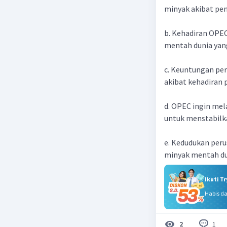
minyak akibat pen
b. Kehadiran OPE
mentah dunia yang
c. Keuntungan pe
akibat kehadiran 
d. OPEC ingin mel
untuk menstabilk
e. Kedudukan peru
minyak mentah d
Ikuti T
Habis d
1
2