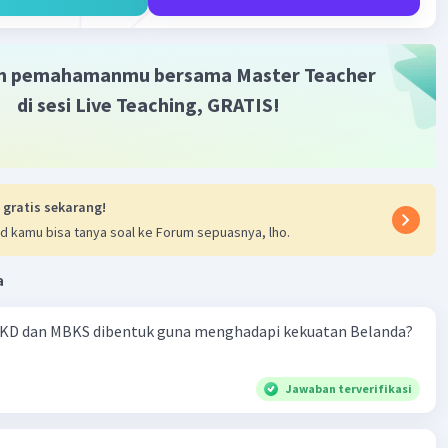
·
0.0
(
0
)
Balas
ating
m pemahamanmu bersama Master Teacher
di sesi Live Teaching, GRATIS!
Iklan
 gratis sekarang!
d kamu bisa tanya soal ke Forum sepuasnya, lho.
a
KD dan MBKS dibentuk guna menghadapi kekuatan Belanda?
Jawaban terverifikasi