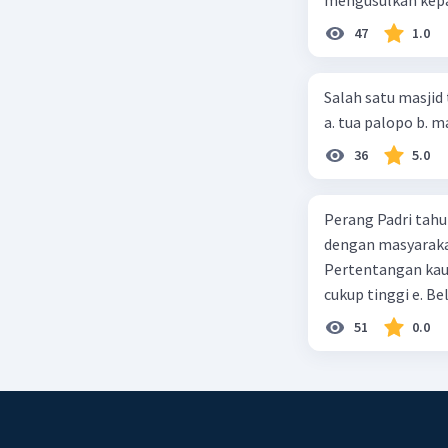
47
1.0
Salah satu masjid 
36
5.0
Perang Padri tahu
dengan masyarakat
Pertentangan kau
cukup tinggi e. 
51
0.0