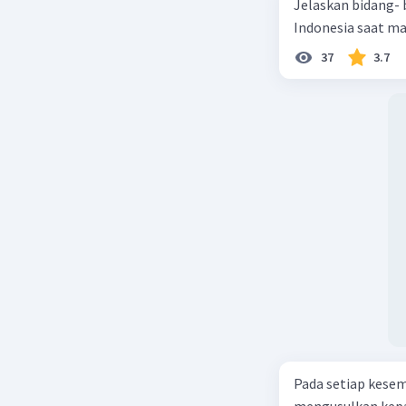
Jelaskan bidang-
Indonesia saat m
37
3.7
Pada setiap kese
mengusulkan kepad