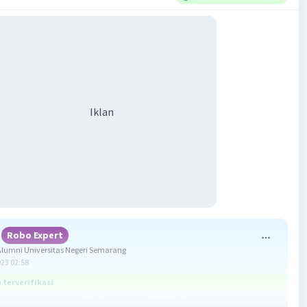
Iklan
Robo Expert
lumni Universitas Negeri Semarang
023 02:58
terverifikasi
yang benar adalah B. Kehadiran OPEC diharapkan mampu