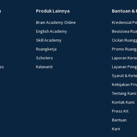
u
Produk Lainnya
Bantuan & 
Brain Academy Online
Kredensial P
English Academy
Beasiswa Ru
Skill Academy
Cicilan Ruang
Ruangkerja
Promo Ruang
Schoters
Laporan Kere
ess
Kalananti
Layanan Pen
Syarat & Ket
Kebijakan Pri
Tentang Kami
Kontak Kami
Press Kit
Bantuan
Karir