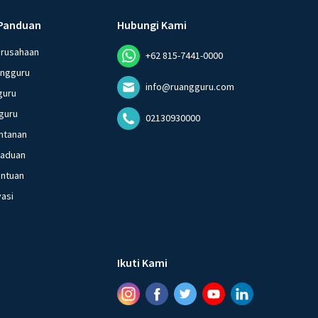
Panduan
Hubungi Kami
erusahaan
+62 815-7441-0000
angguru
info@ruangguru.com
guru
guru
02130930000
ntanan
gaduan
entuan
vasi
Ikuti Kami