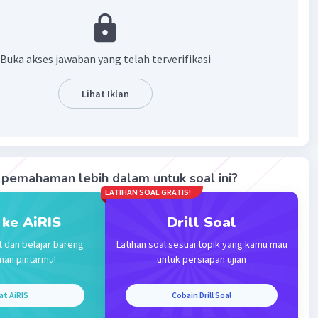
 monopoli harga minyak mentah dunia yang dilakukan
n The Seven Sisters.
ra resmi berdiri pada 14 September 1961 di Baghdad, Irak.
Buka akses jawaban yang telah terverifikasi
dirikannya OPEC adalah mengkoordinasikan masalah
produksi harga dan hak konsesi minyak bumi dengan
Lihat Iklan
n-perusahaan minyak di dunia. Ada dua alasan utama latar
terbentuknya OPEC, diantaranya:
 merosotnya harga minyak dunia pada Februari 1959 yang
n monopoli perusahaan minyak raksasa dunia bernama
 Mayors. Merekalah yang menentukan harga minyak dunia.
pemahaman lebih dalam untuk soal ini?
han akan minyak dunia semakin meningkat, khususnya
LATIHAN SOAL GRATIS!
or di negara maju.
 ke AiRIS
Drill Soal
an kedua latarbelakang tersebut, OPEC hadir agar mampu
t dan belajar bareng
Latihan soal sesuai topik yang kamu mau
 monopoli harga minyak mentah dunia yang dilakukan
man pintarmu!
untuk persiapan ujian
n The Seven Sisters.
at AiRIS
Cobain Drill Soal
aban yang benar adalah B.