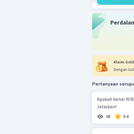
Beri R
Perdala
Klaim Gold
Dengan Gol
Pertanyaan serup
Apakah benar NIB
Jelaskan!
38
5.0