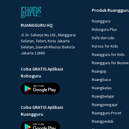
Produk Ruanggur
Ruangguru
RUANGGURU HQ
Roboguru Plus
Jl. Dr. Saharjo No.161, Manggarai
Dafa dan Lulu
Selatan, Tebet, Kota Jakarta
Kursus for Kids
Selatan, Daerah Khusus Ibukota
Jakarta 12860
Ruangguru for Kids
Ruangguru for Busin
Coba GRATIS Aplikasi
Ruanguji
Roboguru
Ruangbaca
Ruangkelas
Ruangbelajar
Ruangpengajar
Coba GRATIS Aplikasi
Ruangguru Privat
Ruangguru
Ruangpeduli