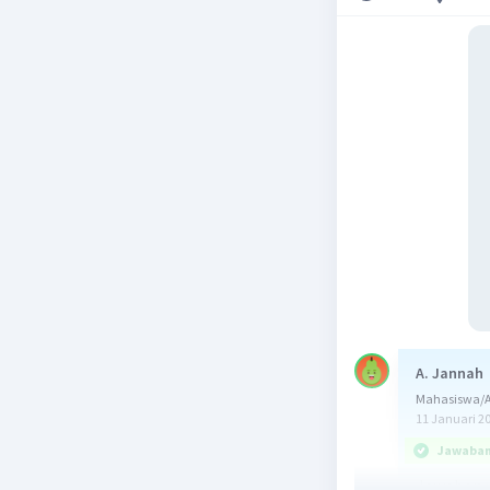
A. Jannah
Mahasiswa/A
11 Januari 2
Jawaban 
Jawaban 