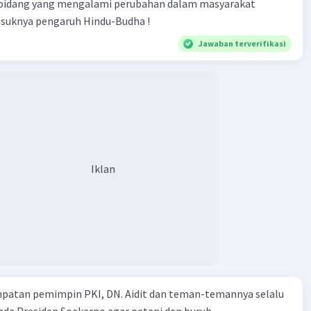
 bidang yang mengalami perubahan dalam masyarakat
asuknya pengaruh Hindu-Budha !
Jawaban terverifikasi
Iklan
mpatan pemimpin PKI, DN. Aidit dan teman-temannya selalu
a Presiden Soekarno agar petani dan buruh...