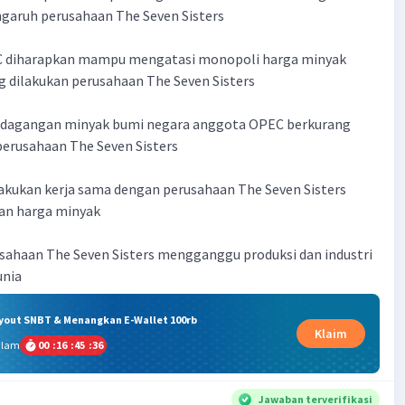
garuh perusahaan The Seven Sisters
C diharapkan mampu mengatasi monopoli harga minyak
 dilakukan perusahaan The Seven Sisters
rdagangan minyak bumi negara anggota OPEC berkurang
perusahaan The Seven Sisters
akukan kerja sama dengan perusahaan The Seven Sisters
an harga minyak
sahaan The Seven Sisters mengganggu produksi dan industri
unia
ryout SNBT & Menangkan E-Wallet 100rb
Klaim
alam
00
:
16
:
45
:
36
Jawaban terverifikasi