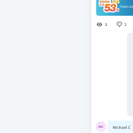
Habis d
2
1
Michael C