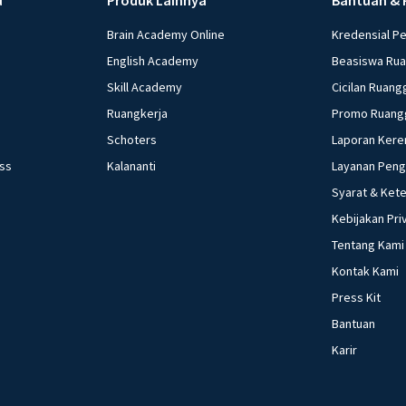
38. Cara meningka
Kongre
39. Maksud dengan 
Brain Academy Online
Kredensial P
Penyebab perubaha
English Academy
Beasiswa Ru
Seringkali terda
Beri R
Skill Academy
Cicilan Ruang
di masyarakat, sa
Ruangkerja
Promo Ruang
contoh perilaku y
Schoters
Laporan Kere
tradisi di kearifan lokal Nusantara 44. 
ess
Kalananti
Layanan Pen
kondisi teknolog
kehidupan sosial m
Syarat & Ket
perubahan sosial 
Kebijakan Pri
fungsi asli uang 4
Tentang Kami
yang dilakukan keuangan 49. sebutkan pengertian dari 
Kontak Kami
3.i
Press Kit
Bantuan
Karir