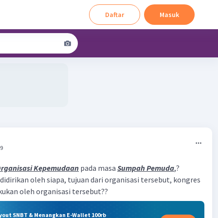
Daftar
Masuk
09
rganisasi Kepemudaan
pada masa
Sumpah Pemuda
,?
 didirikan oleh siapa, tujuan dari organisasi tersebut, kongres
kukan oleh organisasi tersebut??
ryout SNBT & Menangkan E-Wallet 100rb