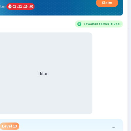
Klaim
alam
02
:
12
:
15
:
01
Jawaban terverifikasi
Iklan
Level 13