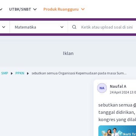
UTBK/SNBT
Produk Ruangguru
Iklan
SMP
PPKN
sebutkan semua Organisasi Kepemudaan pada masa Sum...
Naufal A
24 April 2024 13:
sebutkan semua
O
tanggal didirikan,
kongres yang dila
Ikuti T