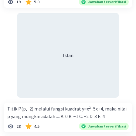
441, 444, 447, 453, 456, 459, 462, 468, 471, 474,
19
5.0
Jawaban terverifikasi
477, 483, 486, 489, 492, 498, 501, 504, 507, 513,
..............
·
0.0
(
0
)
Balas
Beri Rating
Iklan
Titik P(p,−2) melalui fungsi kuadrat y=x²−5x+4, maka nilai
p yang mungkin adalah .... A. 0 B. −1 C. −2 D. 3 E. 4
28
4.5
Jawaban terverifikasi