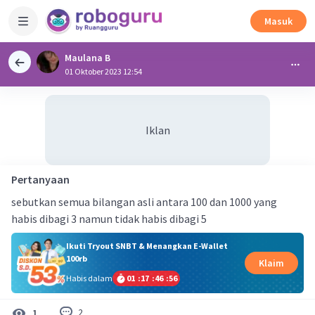
Masuk
Maulana B
01 Oktober 2023 12:54
Iklan
Pertanyaan
sebutkan semua bilangan asli antara 100 dan 1000 yang
habis dibagi 3 namun tidak habis dibagi 5
Ikuti Tryout SNBT & Menangkan E-Wallet
100rb
Klaim
Habis dalam
01
:
17
:
46
:
55
2
1